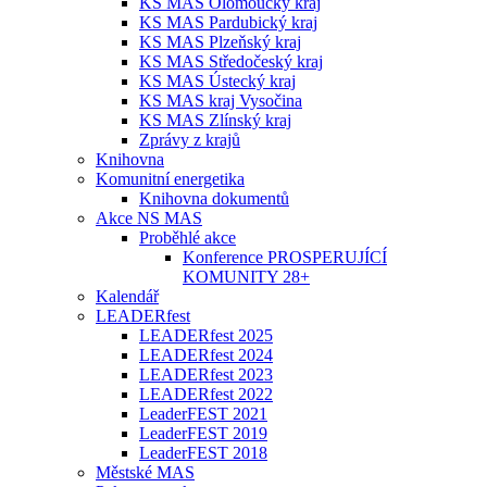
KS MAS Olomoucký kraj
KS MAS Pardubický kraj
KS MAS Plzeňský kraj
KS MAS Středočeský kraj
KS MAS Ústecký kraj
KS MAS kraj Vysočina
KS MAS Zlínský kraj
Zprávy z krajů
Knihovna
Komunitní energetika
Knihovna dokumentů
Akce NS MAS
Proběhlé akce
Konference PROSPERUJÍCÍ
KOMUNITY 28+
Kalendář
LEADERfest
LEADERfest 2025
LEADERfest 2024
LEADERfest 2023
LEADERfest 2022
LeaderFEST 2021
LeaderFEST 2019
LeaderFEST 2018
Městské MAS