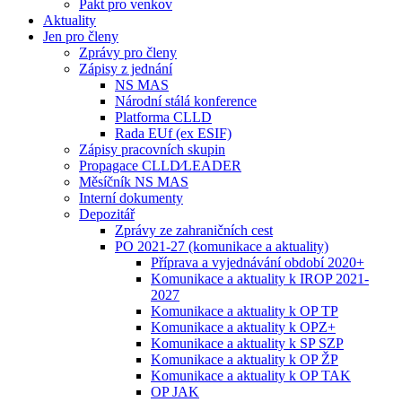
Pakt pro venkov
Aktuality
Jen pro členy
Zprávy pro členy
Zápisy z jednání
NS MAS
Národní stálá konference
Platforma CLLD
Rada EUf (ex ESIF)
Zápisy pracovních skupin
Propagace CLLD⁄LEADER
Měsíčník NS MAS
Interní dokumenty
Depozitář
Zprávy ze zahraničních cest
PO 2021-27 (komunikace a aktuality)
Příprava a vyjednávání období 2020+
Komunikace a aktuality k IROP 2021-
2027
Komunikace a aktuality k OP TP
Komunikace a aktuality k OPZ+
Komunikace a aktuality k SP SZP
Komunikace a aktuality k OP ŽP
Komunikace a aktuality k OP TAK
OP JAK