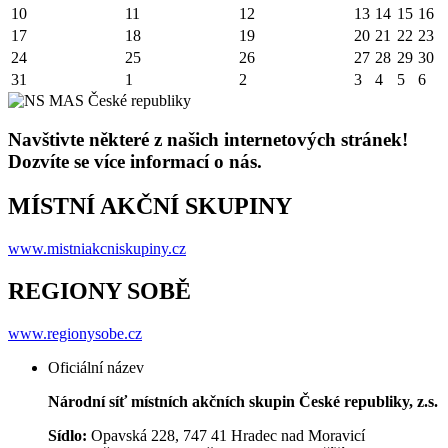
10
11
12
13
14
15
16
17
18
19
20
21
22
23
24
25
26
27
28
29
30
31
1
2
3
4
5
6
Navštivte některé z našich internetových stránek!
Dozvíte se více informací o nás.
MÍSTNÍ AKČNÍ SKUPINY
www.mistniakcniskupiny.cz
REGIONY SOBĚ
www.regionysobe.cz
Oficiální název
Národní síť místních akčních skupin České republiky, z.s.
Sídlo:
Opavská 228, 747 41 Hradec nad Moravicí