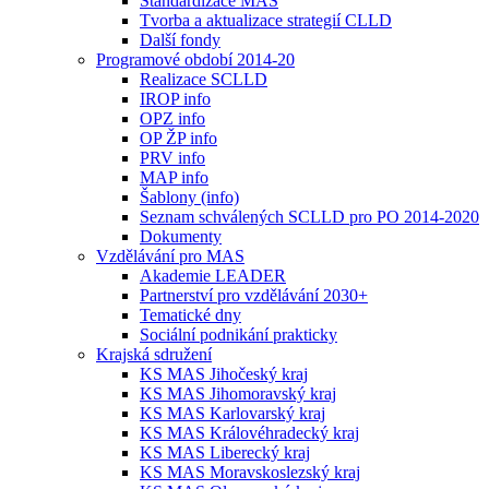
Standardizace MAS
Tvorba a aktualizace strategií CLLD
Další fondy
Programové období 2014-20
Realizace SCLLD
IROP info
OPZ info
OP ŽP info
PRV info
MAP info
Šablony (info)
Seznam schválených SCLLD pro PO 2014-2020
Dokumenty
Vzdělávání pro MAS
Akademie LEADER
Partnerství pro vzdělávání 2030+
Tematické dny
Sociální podnikání prakticky
Krajská sdružení
KS MAS Jihočeský kraj
KS MAS Jihomoravský kraj
KS MAS Karlovarský kraj
KS MAS Královéhradecký kraj
KS MAS Liberecký kraj
KS MAS Moravskoslezský kraj