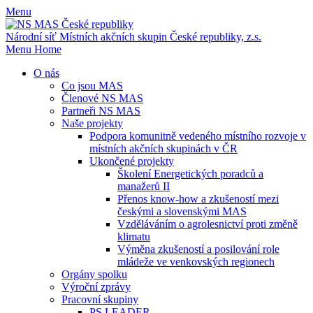
Menu
Národní síť Místních akčních skupin
České republiky, z.s.
Menu
Home
O nás
Co jsou MAS
Členové NS MAS
Partneři NS MAS
Naše projekty
Podpora komunitně vedeného místního rozvoje v
místních akčních skupinách v ČR
Ukončené projekty
Školení Energetických poradců a
manažerů II
Přenos know-how a zkušeností mezi
českými a slovenskými MAS
Vzděláváním o agrolesnictví proti změně
klimatu
Výměna zkušeností a posilování role
mládeže ve venkovských regionech
Orgány spolku
Výroční zprávy
Pracovní skupiny
PS LEADER