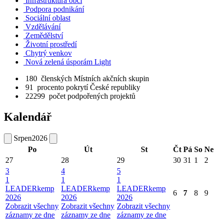
Infrastruktura obcí
Podpora podnikání
Sociální oblast
Vzdělávání
Zemědělství
Životní prostředí
Chytrý venkov
Nová zelená úsporám Light
180
členských Místních akčních skupin
91
procento pokrytí České republiky
22299
počet podpořených projektů
Kalendář
Srpen
2026
Po
Út
St
Čt
Pá
So
Ne
27
28
29
30
31
1
2
3
4
5
1
1
1
LEADERkemp
LEADERkemp
LEADERkemp
6
7
8
9
2026
2026
2026
Zobrazit všechny
Zobrazit všechny
Zobrazit všechny
záznamy ze dne
záznamy ze dne
záznamy ze dne