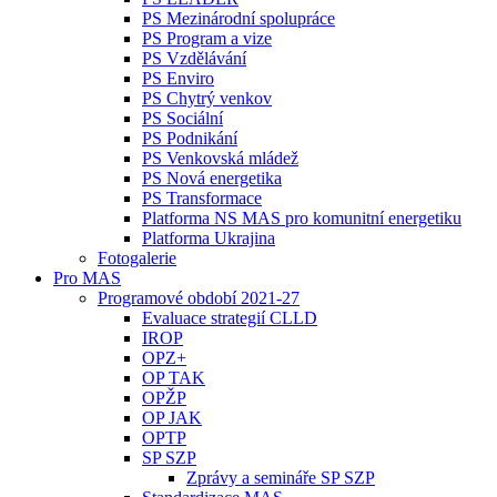
PS Mezinárodní spolupráce
PS Program a vize
PS Vzdělávání
PS Enviro
PS Chytrý venkov
PS Sociální
PS Podnikání
PS Venkovská mládež
PS Nová energetika
PS Transformace
Platforma NS MAS pro komunitní energetiku
Platforma Ukrajina
Fotogalerie
Pro MAS
Programové období 2021-27
Evaluace strategií CLLD
IROP
OPZ+
OP TAK
OPŽP
OP JAK
OPTP
SP SZP
Zprávy a semináře SP SZP