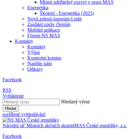
Místní udržitelný rozvoj v praxi MAS
Energetika
Školení - Energetika (2025)
Nová zelená úsporám Light
Zasílání zpráv členům
Mobilní aplikace
Fórum NS MAS
Kontakty
Kontakty
Výbor
Kontrolní komise
Napište nám
Odkazy
Facebook
RSS
Vytisknout
Hledaný výraz
Hledat
rozšířené vyhledávání
Národní síť
Místních akčních skupin
MAS
České republiky, z.s.
Facebook