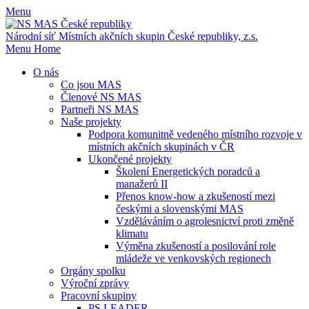
Menu
Národní síť Místních akčních skupin
České republiky, z.s.
Menu
Home
O nás
Co jsou MAS
Členové NS MAS
Partneři NS MAS
Naše projekty
Podpora komunitně vedeného místního rozvoje v
místních akčních skupinách v ČR
Ukončené projekty
Školení Energetických poradců a
manažerů II
Přenos know-how a zkušeností mezi
českými a slovenskými MAS
Vzděláváním o agrolesnictví proti změně
klimatu
Výměna zkušeností a posilování role
mládeže ve venkovských regionech
Orgány spolku
Výroční zprávy
Pracovní skupiny
PS LEADER