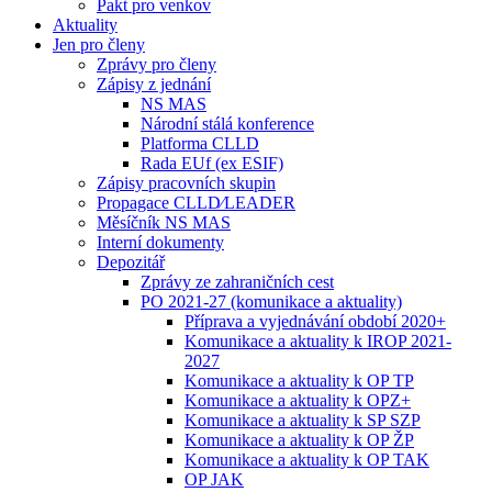
Pakt pro venkov
Aktuality
Jen pro členy
Zprávy pro členy
Zápisy z jednání
NS MAS
Národní stálá konference
Platforma CLLD
Rada EUf (ex ESIF)
Zápisy pracovních skupin
Propagace CLLD⁄LEADER
Měsíčník NS MAS
Interní dokumenty
Depozitář
Zprávy ze zahraničních cest
PO 2021-27 (komunikace a aktuality)
Příprava a vyjednávání období 2020+
Komunikace a aktuality k IROP 2021-
2027
Komunikace a aktuality k OP TP
Komunikace a aktuality k OPZ+
Komunikace a aktuality k SP SZP
Komunikace a aktuality k OP ŽP
Komunikace a aktuality k OP TAK
OP JAK