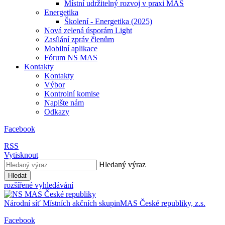
Místní udržitelný rozvoj v praxi MAS
Energetika
Školení - Energetika (2025)
Nová zelená úsporám Light
Zasílání zpráv členům
Mobilní aplikace
Fórum NS MAS
Kontakty
Kontakty
Výbor
Kontrolní komise
Napište nám
Odkazy
Facebook
RSS
Vytisknout
Hledaný výraz
Hledat
rozšířené vyhledávání
Národní síť
Místních akčních skupin
MAS
České republiky, z.s.
Facebook