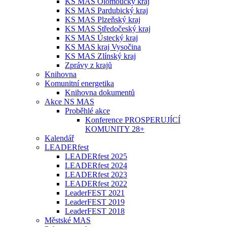
KS MAS Olomoucký kraj
KS MAS Pardubický kraj
KS MAS Plzeňský kraj
KS MAS Středočeský kraj
KS MAS Ústecký kraj
KS MAS kraj Vysočina
KS MAS Zlínský kraj
Zprávy z krajů
Knihovna
Komunitní energetika
Knihovna dokumentů
Akce NS MAS
Proběhlé akce
Konference PROSPERUJÍCÍ
KOMUNITY 28+
Kalendář
LEADERfest
LEADERfest 2025
LEADERfest 2024
LEADERfest 2023
LEADERfest 2022
LeaderFEST 2021
LeaderFEST 2019
LeaderFEST 2018
Městské MAS