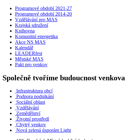
Programové období 2021-27
Programové období 2014-20
Vzdělávání pro MAS
Krajská sdružení
Knihovna
Komunitní energetika
Akce NS MAS
Kalendář
LEADERfest
Městské MAS
Pakt pro venkov
Společně tvoříme budoucnost venkova
Infrastruktura obcí
Podpora podnikání
Sociální oblast
Vzdělávání
Zemědělství
Životní prostředí
Chytrý venkov
Nová zelená úsporám Light