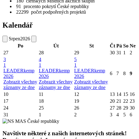
180
členských Místních akčních skupin
91
procento pokrytí České republiky
22299
počet podpořených projektů
Kalendář
Srpen
2026
Po
Út
St
Čt
Pá
So
Ne
27
28
29
30
31
1
2
3
4
5
1
1
1
LEADERkemp
LEADERkemp
LEADERkemp
6
7
8
9
2026
2026
2026
Zobrazit všechny
Zobrazit všechny
Zobrazit všechny
záznamy ze dne
záznamy ze dne
záznamy ze dne
10
11
12
13
14
15
16
17
18
19
20
21
22
23
24
25
26
27
28
29
30
31
1
2
3
4
5
6
Navštivte některé z našich internetových stránek!