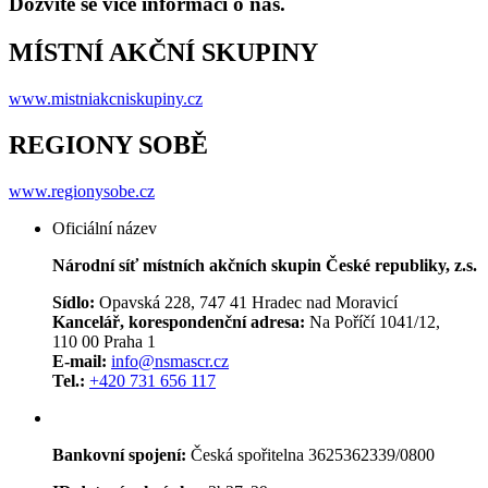
Dozvíte se více informací o nás.
MÍSTNÍ AKČNÍ SKUPINY
www.mistniakcniskupiny.cz
REGIONY SOBĚ
www.regionysobe.cz
Oficiální název
Národní síť místních akčních skupin České republiky, z.s.
Sídlo:
Opavská 228, 747 41 Hradec nad Moravicí
Kancelář, korespondenční adresa:
Na Poříčí 1041/12,
110 00 Praha 1
E-mail:
info@nsmascr.cz
Tel.:
+420 731 656 117
Bankovní spojení:
Česká spořitelna 3625362339/0800