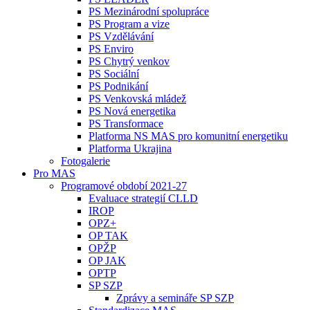
PS Mezinárodní spolupráce
PS Program a vize
PS Vzdělávání
PS Enviro
PS Chytrý venkov
PS Sociální
PS Podnikání
PS Venkovská mládež
PS Nová energetika
PS Transformace
Platforma NS MAS pro komunitní energetiku
Platforma Ukrajina
Fotogalerie
Pro MAS
Programové období 2021-27
Evaluace strategií CLLD
IROP
OPZ+
OP TAK
OPŽP
OP JAK
OPTP
SP SZP
Zprávy a semináře SP SZP