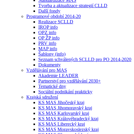
Standardizace MAS
Tvorba a aktualizace strategií CLLD
Další fondy
Programové období 2014-20
Realizace SCLLD
IROP info
OPZ info
OP ŽP info
PRV info
MAP info
Šablony (info)
Seznam schválených SCLLD pro PO 2014-2020
Dokumenty
Vzdělávání pro MAS
Akademie LEADER
Partnerství pro vzdělávání 2030+
Tematické dny
Sociální podnikání prakticky
Krajská sdružení
KS MAS Jihočeský kraj
KS MAS Jihomoravský kraj
KS MAS Karlovarský kraj
KS MAS Královéhradecký kraj
KS MAS Liberecký kraj
KS MAS Moravskoslezský kraj