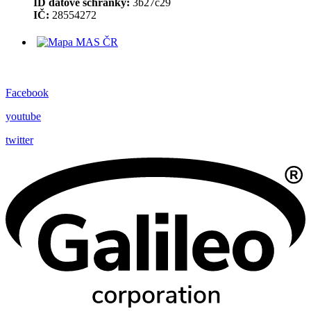
ID datové schránky:
3b27c29
IČ:
28554272
Facebook
youtube
twitter