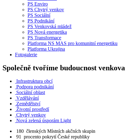
PS Enviro
PS Chytrý venkov
PS Sociální
PS Podnikání
PS Venkovská mládež
PS Nová energetika
PS Transformace
Platforma NS MAS pro komunitní energetiku
Platforma Ukrajina
Fotogalerie
Společně tvoříme budoucnost venkova
Infrastruktura obcí
Podpora podnikání
Sociální oblast
Vzdělávání
Zemědělství
Životní prostředí
Chytrý venkov
Nová zelená úsporám Light
180
členských Místních akčních skupin
91
procento pokrytí České republiky