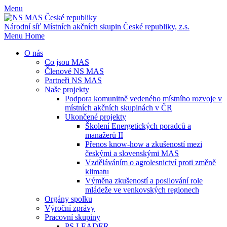
Menu
Národní síť Místních akčních skupin
České republiky, z.s.
Menu
Home
O nás
Co jsou MAS
Členové NS MAS
Partneři NS MAS
Naše projekty
Podpora komunitně vedeného místního rozvoje v
místních akčních skupinách v ČR
Ukončené projekty
Školení Energetických poradců a
manažerů II
Přenos know-how a zkušeností mezi
českými a slovenskými MAS
Vzděláváním o agrolesnictví proti změně
klimatu
Výměna zkušeností a posilování role
mládeže ve venkovských regionech
Orgány spolku
Výroční zprávy
Pracovní skupiny
PS LEADER