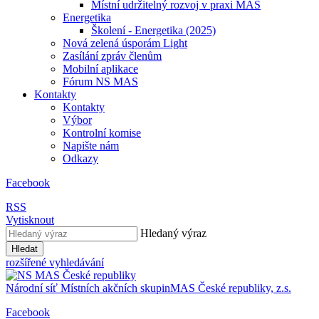
Místní udržitelný rozvoj v praxi MAS
Energetika
Školení - Energetika (2025)
Nová zelená úsporám Light
Zasílání zpráv členům
Mobilní aplikace
Fórum NS MAS
Kontakty
Kontakty
Výbor
Kontrolní komise
Napište nám
Odkazy
Facebook
RSS
Vytisknout
Hledaný výraz
Hledat
rozšířené vyhledávání
Národní síť
Místních akčních skupin
MAS
České republiky, z.s.
Facebook