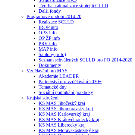
Standardizace MAS
Tvorba a aktualizace strategií CLLD
Další fondy
Programové období 2014-20
Realizace SCLLD
IROP info
OPZ info
OP ŽP info
PRV info
MAP info
Šablony (info)
Seznam schválených SCLLD pro PO 2014-2020
Dokumenty
Vzdělávání pro MAS
Akademie LEADER
Partnerství pro vzdělávání 2030+
Tematické dny
Sociální podnikání prakticky
Krajská sdružení
KS MAS Jihočeský kraj
KS MAS Jihomoravský kraj
KS MAS Karlovarský kraj
KS MAS Královéhradecký kraj
KS MAS Liberecký kraj
KS MAS Moravskoslezský kraj