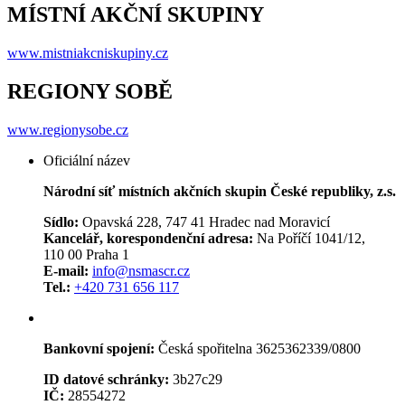
MÍSTNÍ AKČNÍ SKUPINY
www.mistniakcniskupiny.cz
REGIONY SOBĚ
www.regionysobe.cz
Oficiální název
Národní síť místních akčních skupin České republiky, z.s.
Sídlo:
Opavská 228, 747 41 Hradec nad Moravicí
Kancelář, korespondenční adresa:
Na Poříčí 1041/12,
110 00 Praha 1
E-mail:
info@nsmascr.cz
Tel.:
+420 731 656 117
Bankovní spojení:
Česká spořitelna 3625362339/0800
ID datové schránky:
3b27c29
IČ:
28554272