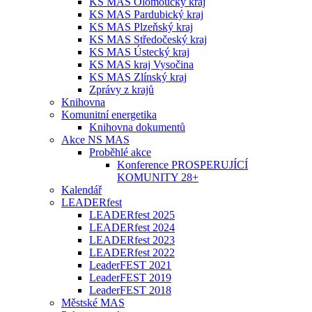
KS MAS Olomoucký kraj
KS MAS Pardubický kraj
KS MAS Plzeňský kraj
KS MAS Středočeský kraj
KS MAS Ústecký kraj
KS MAS kraj Vysočina
KS MAS Zlínský kraj
Zprávy z krajů
Knihovna
Komunitní energetika
Knihovna dokumentů
Akce NS MAS
Proběhlé akce
Konference PROSPERUJÍCÍ
KOMUNITY 28+
Kalendář
LEADERfest
LEADERfest 2025
LEADERfest 2024
LEADERfest 2023
LEADERfest 2022
LeaderFEST 2021
LeaderFEST 2019
LeaderFEST 2018
Městské MAS