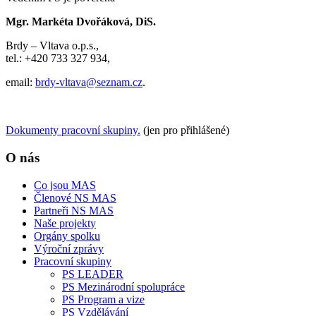
Mgr. Markéta Dvořáková, DiS.
Brdy – Vltava o.p.s.,
tel.: +420 733 327 934,
email:
brdy-vltava@seznam.cz
.
Dokumenty pracovní skupiny.
(jen pro přihlášené)
O nás
Co jsou MAS
Členové NS MAS
Partneři NS MAS
Naše projekty
Orgány spolku
Výroční zprávy
Pracovní skupiny
PS LEADER
PS Mezinárodní spolupráce
PS Program a vize
PS Vzdělávání