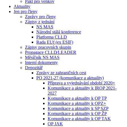
Pakt pro venkov
Aktuality
Jen pro členy
Zprávy pro členy
Zápisy z jednání
NS MAS
Národní stálá konference
Platforma CLLD
Rada EUf (ex ESIF)
Zápisy pracovních skupin
Propagace CLLD⁄LEADER
Měsíčník NS MAS
Interní dokumenty
Depozitář
Zprávy ze zahraničních cest
PO 2021-27 (komunikace a aktuality)
Příprava a vyjednávání období 2020+
Komunikace a aktuality k IROP 2021-
2027
Komunikace a aktuality k OP TP
Komunikace a aktuality k OPZ+
Komunikace a aktuality k SP SZP
Komunikace a aktuality k OP ŽP
Komunikace a aktuality k OP TAK
OP JAK