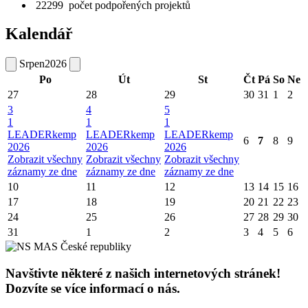
22299
počet podpořených projektů
Kalendář
Srpen
2026
Po
Út
St
Čt
Pá
So
Ne
27
28
29
30
31
1
2
3
4
5
1
1
1
LEADERkemp
LEADERkemp
LEADERkemp
6
7
8
9
2026
2026
2026
Zobrazit všechny
Zobrazit všechny
Zobrazit všechny
záznamy ze dne
záznamy ze dne
záznamy ze dne
10
11
12
13
14
15
16
17
18
19
20
21
22
23
24
25
26
27
28
29
30
31
1
2
3
4
5
6
Navštivte některé z našich internetových stránek!
Dozvíte se více informací o nás.