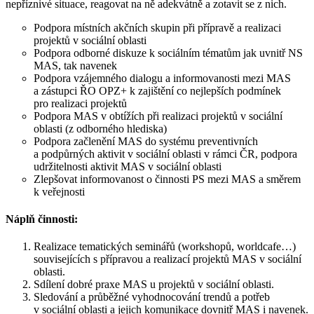
nepříznivé situace, reagovat na ně adekvátně a zotavit se z nich.
Podpora místních akčních skupin při přípravě a realizaci
projektů v sociální oblasti
Podpora odborné diskuze k sociálním tématům jak uvnitř NS
MAS, tak navenek
Podpora vzájemného dialogu a informovanosti mezi MAS
a zástupci ŘO OPZ+ k zajištění co nejlepších podmínek
pro realizaci projektů
Podpora MAS v obtížích při realizaci projektů v sociální
oblasti (z odborného hlediska)
Podpora začlenění MAS do systému preventivních
a podpůrných aktivit v sociální oblasti v rámci ČR, podpora
udržitelnosti aktivit MAS v sociální oblasti
Zlepšovat informovanost o činnosti PS mezi MAS a směrem
k veřejnosti
Náplň činnosti:
Realizace tematických seminářů (workshopů, worldcafe…)
souvisejících s přípravou a realizací projektů MAS v sociální
oblasti.
Sdílení dobré praxe MAS u projektů v sociální oblasti.
Sledování a průběžné vyhodnocování trendů a potřeb
v sociální oblasti a jejich komunikace dovnitř MAS i navenek.