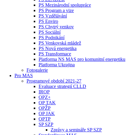
PS Mezinárodní spolupráce
PS Program a vize
PS Vzdělávání
PS Enviro
PS Chytrý venkov
PS Sociální
PS Podnikání
PS Venkovská mládež
PS Nová energetika
PS Transformace
Platforma NS MAS pro komunitní energetiku
Platforma Ukrajina
Fotogalerie
Pro MAS
Programové období 2021-27
Evaluace strategií CLLD
IROP
OPZ+
OP TAK
OPŽP
OP JAK
OPTP
SP SZP
Zprávy a semináře SP SZP