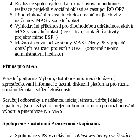
Realizace společných setkání k nastavování podmínek
realizace projektů v sociální oblasti se zástupci ŘO OPZ+
Připomínkování relevantních dokumentů majících vliv
na činnost MAS v sociální oblasti
Vyhledávání příležitostí pro dlouhodobou udržitelnost aktivit
MAS v sociální oblasti (legislativa, konkrétní aktivity,
projekty mimo ESF+)
Možnost konzultací ze strany MAS s členy PS v případě
obtíží při realizaci projektů z OPZ+ (odborné nikoliv
administrativní hledisko)
Přínos pro MAS:
Poradní platforma Výboru, distribuce informací do území,
zprostředkování informací z území, diskuzní platforma pro různá
sociální témata a sdílení zkušeností.
Sdružují odborníky a nadšence, iniciují témata, udržují dialog
s partnery, jsou nezbytnou nejen odbornou oporou pro rozhodování
výboru a plnění vize NS MAS.
Spolupráce s ostatními Pracovními skupinami:
Spolupráce s PS Vzdělávání –
oblast wellbeingu ve školách,