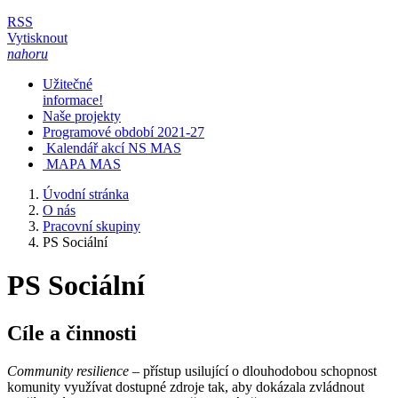
RSS
Vytisknout
nahoru
Užitečné
informace!
Naše projekty
Programové období 2021-27
Kalendář akcí NS MAS
MAPA MAS
Úvodní stránka
O nás
Pracovní skupiny
PS Sociální
PS Sociální
Cíle a činnosti
Community resilience
– přístup usilující o dlouhodobou schopnost
komunity využívat dostupné zdroje tak, aby dokázala zvládnout