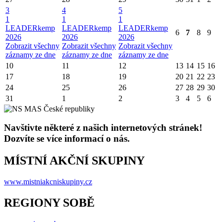
3
4
5
1
1
1
LEADERkemp
LEADERkemp
LEADERkemp
6
7
8
9
2026
2026
2026
Zobrazit všechny
Zobrazit všechny
Zobrazit všechny
záznamy ze dne
záznamy ze dne
záznamy ze dne
10
11
12
13
14
15
16
17
18
19
20
21
22
23
24
25
26
27
28
29
30
31
1
2
3
4
5
6
Navštivte některé z našich internetových stránek!
Dozvíte se více informací o nás.
MÍSTNÍ AKČNÍ SKUPINY
www.mistniakcniskupiny.cz
REGIONY SOBĚ