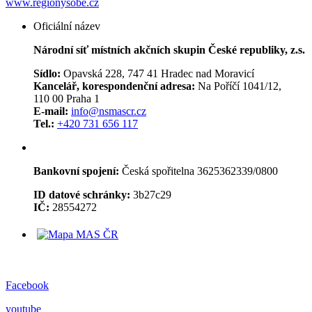
www.regionysobe.cz
Oficiální název
Národní síť místních akčních skupin České republiky, z.s.
Sídlo:
Opavská 228, 747 41 Hradec nad Moravicí
Kancelář, korespondenční adresa:
Na Poříčí 1041/12,
110 00 Praha 1
E-mail:
info@nsmascr.cz
Tel.:
+420 731 656 117
Bankovní spojení:
Česká spořitelna 3625362339/0800
ID datové schránky:
3b27c29
IČ:
28554272
Facebook
youtube