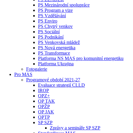
PS Mezinárodní spolupráce
PS Program a vize
PS Vzdělávání
PS Enviro
PS Chytrý venkov
PS Sociální
PS Podnikání
PS Venkovská mládež
PS Nová energetika
PS Transformace
Platforma NS MAS pro komunitní energetiku
Platforma Ukrajina
Fotogalerie
Pro MAS
Programové období 2021-27
Evaluace strategií CLLD
IROP
OPZ+
OP TAK
OPŽP
OP JAK
OPTP
SP SZP
Zprávy a semináře SP SZP