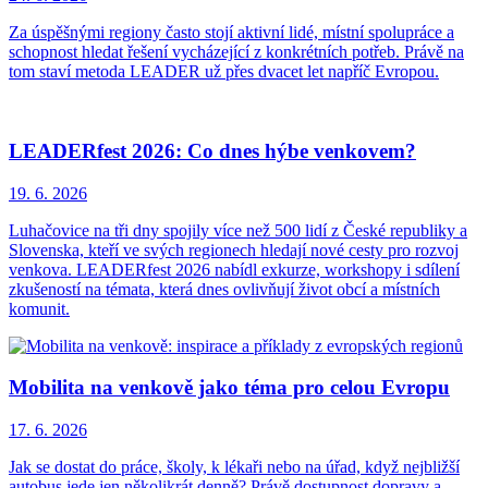
Za úspěšnými regiony často stojí aktivní lidé, místní spolupráce a
schopnost hledat řešení vycházející z konkrétních potřeb. Právě na
tom staví metoda LEADER už přes dvacet let napříč Evropou.
LEADERfest 2026: Co dnes hýbe venkovem?
19. 6.
2026
Luhačovice na tři dny spojily více než 500 lidí z České republiky a
Slovenska, kteří ve svých regionech hledají nové cesty pro rozvoj
venkova. LEADERfest 2026 nabídl exkurze, workshopy i sdílení
zkušeností na témata, která dnes ovlivňují život obcí a místních
komunit.
Mobilita na venkově jako téma pro celou Evropu
17. 6.
2026
Jak se dostat do práce, školy, k lékaři nebo na úřad, když nejbližší
autobus jede jen několikrát denně? Právě dostupnost dopravy a