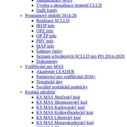
Standardizace MAS
Tvorba a aktualizace strategií CLLD
Další fondy
Programové období 2014-20
Realizace SCLLD
IROP info
OPZ info
OP ŽP info
PRV info
MAP info
Šablony (info)
Seznam schválených SCLLD pro PO 2014-2020
Dokumenty
Vzdělávání pro MAS
Akademie LEADER
Partnerství pro vzdělávání 2030+
Tematické dny
Sociální podnikání prakticky
Krajská sdružení
KS MAS Jihočeský kraj
KS MAS Jihomoravský kraj
KS MAS Karlovarský kraj
KS MAS Královéhradecký kraj
KS MAS Liberecký kraj
KS MAS Moravskoslezský kraj