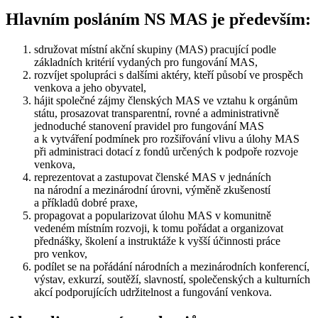
Hlavním posláním NS MAS je především:
sdružovat místní akční skupiny (MAS) pracující podle
základních kritérií vydaných pro fungování MAS,
rozvíjet spolupráci s dalšími aktéry, kteří působí ve prospěch
venkova a jeho obyvatel,
hájit společné zájmy členských MAS ve vztahu k orgánům
státu, prosazovat transparentní, rovné a administrativně
jednoduché stanovení pravidel pro fungování MAS
a k vytváření podmínek pro rozšiřování vlivu a úlohy MAS
při administraci dotací z fondů určených k podpoře rozvoje
venkova,
reprezentovat a zastupovat členské MAS v jednáních
na národní a mezinárodní úrovni, výměně zkušeností
a příkladů dobré praxe,
propagovat a popularizovat úlohu MAS v komunitně
vedeném místním rozvoji, k tomu pořádat a organizovat
přednášky, školení a instruktáže k vyšší účinnosti práce
pro venkov,
podílet se na pořádání národních a mezinárodních konferencí,
výstav, exkurzí, soutěží, slavností, společenských a kulturních
akcí podporujících udržitelnost a fungování venkova.