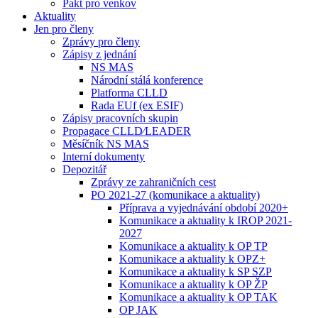
Pakt pro venkov
Aktuality
Jen pro členy
Zprávy pro členy
Zápisy z jednání
NS MAS
Národní stálá konference
Platforma CLLD
Rada EUf (ex ESIF)
Zápisy pracovních skupin
Propagace CLLD⁄LEADER
Měsíčník NS MAS
Interní dokumenty
Depozitář
Zprávy ze zahraničních cest
PO 2021-27 (komunikace a aktuality)
Příprava a vyjednávání období 2020+
Komunikace a aktuality k IROP 2021-
2027
Komunikace a aktuality k OP TP
Komunikace a aktuality k OPZ+
Komunikace a aktuality k SP SZP
Komunikace a aktuality k OP ŽP
Komunikace a aktuality k OP TAK
OP JAK