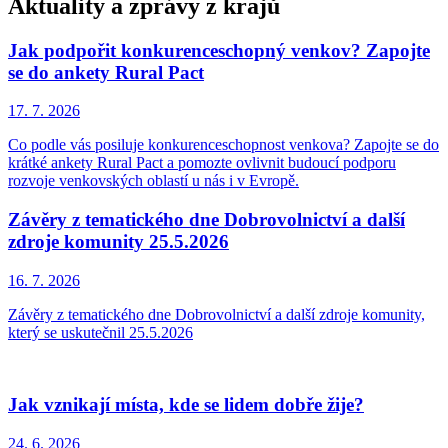
Aktuality a zprávy z krajů
Jak podpořit konkurenceschopný venkov? Zapojte
se do ankety Rural Pact
17. 7.
2026
Co podle vás posiluje konkurenceschopnost venkova? Zapojte se do
krátké ankety Rural Pact a pomozte ovlivnit budoucí podporu
rozvoje venkovských oblastí u nás i v Evropě.
Závěry z tematického dne Dobrovolnictví a další
zdroje komunity 25.5.2026
16. 7.
2026
Závěry z tematického dne Dobrovolnictví a další zdroje komunity,
který se uskutečnil 25.5.2026
Jak vznikají místa, kde se lidem dobře žije?
24. 6.
2026