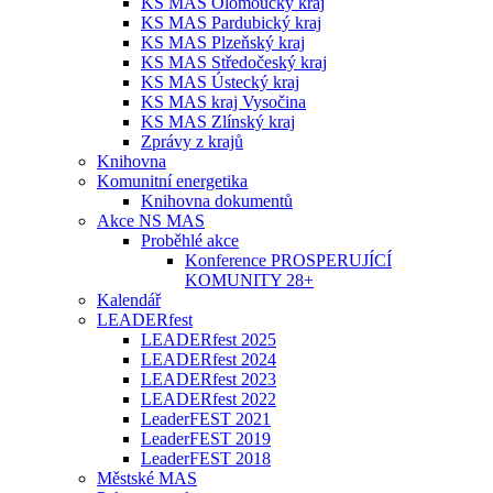
KS MAS Olomoucký kraj
KS MAS Pardubický kraj
KS MAS Plzeňský kraj
KS MAS Středočeský kraj
KS MAS Ústecký kraj
KS MAS kraj Vysočina
KS MAS Zlínský kraj
Zprávy z krajů
Knihovna
Komunitní energetika
Knihovna dokumentů
Akce NS MAS
Proběhlé akce
Konference PROSPERUJÍCÍ
KOMUNITY 28+
Kalendář
LEADERfest
LEADERfest 2025
LEADERfest 2024
LEADERfest 2023
LEADERfest 2022
LeaderFEST 2021
LeaderFEST 2019
LeaderFEST 2018
Městské MAS