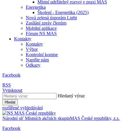
Místní udržitelný rozvoj v praxi MAS
Energetika
Školení - Energetika (2025)
Nová zelená úsporám Light
Zasílání zpráv členům
Mobilní aplikace
Fórum NS MAS
Kontakty
Kontakty
Výbor
Kontrolní komise
Napište nám
Odkazy
Facebook
RSS
Vytisknout
Hledaný výraz
Hledat
rozšířené vyhledávání
Národní síť
Místních akčních skupin
MAS
České republiky, z.s.
Facebook