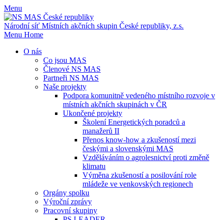
Menu
Národní síť Místních akčních skupin
České republiky, z.s.
Menu
Home
O nás
Co jsou MAS
Členové NS MAS
Partneři NS MAS
Naše projekty
Podpora komunitně vedeného místního rozvoje v
místních akčních skupinách v ČR
Ukončené projekty
Školení Energetických poradců a
manažerů II
Přenos know-how a zkušeností mezi
českými a slovenskými MAS
Vzděláváním o agrolesnictví proti změně
klimatu
Výměna zkušeností a posilování role
mládeže ve venkovských regionech
Orgány spolku
Výroční zprávy
Pracovní skupiny
PS LEADER