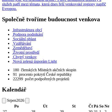
služeb patří mezi témata, která dnes řeší venkovské regiony napříč
Evropou.
Společně tvoříme budoucnost venkova
Infrastruktura obcí
Podpora podnikání
Sociální oblast
Vzdělávání
Zemědělství
Životní prostředí
Chytrý venkov
Nová zelená úsporám Light
180
členských Místních akčních skupin
91
procento pokrytí České republiky
22299
počet podpořených projektů
Kalendář
Srpen
2026
Po
Út
St
Čt
Pá
So
Ne
27
28
29
30
31
1
2