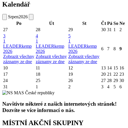
Kalendář
Srpen
2026
Po
Út
St
Čt
Pá
So
Ne
27
28
29
30
31
1
2
3
4
5
1
1
1
LEADERkemp
LEADERkemp
LEADERkemp
6
7
8
9
2026
2026
2026
Zobrazit všechny
Zobrazit všechny
Zobrazit všechny
záznamy ze dne
záznamy ze dne
záznamy ze dne
10
11
12
13
14
15
16
17
18
19
20
21
22
23
24
25
26
27
28
29
30
31
1
2
3
4
5
6
Navštivte některé z našich internetových stránek!
Dozvíte se více informací o nás.
MÍSTNÍ AKČNÍ SKUPINY