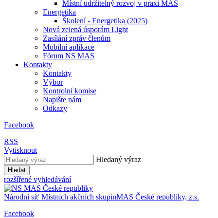
Místní udržitelný rozvoj v praxi MAS
Energetika
Školení - Energetika (2025)
Nová zelená úsporám Light
Zasílání zpráv členům
Mobilní aplikace
Fórum NS MAS
Kontakty
Kontakty
Výbor
Kontrolní komise
Napište nám
Odkazy
Facebook
RSS
Vytisknout
Hledaný výraz
Hledat
rozšířené vyhledávání
Národní síť
Místních akčních skupin
MAS
České republiky, z.s.
Facebook