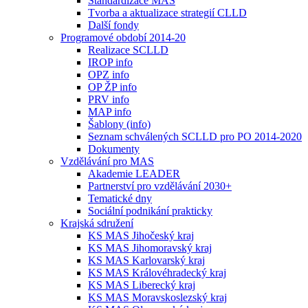
Standardizace MAS
Tvorba a aktualizace strategií CLLD
Další fondy
Programové období 2014-20
Realizace SCLLD
IROP info
OPZ info
OP ŽP info
PRV info
MAP info
Šablony (info)
Seznam schválených SCLLD pro PO 2014-2020
Dokumenty
Vzdělávání pro MAS
Akademie LEADER
Partnerství pro vzdělávání 2030+
Tematické dny
Sociální podnikání prakticky
Krajská sdružení
KS MAS Jihočeský kraj
KS MAS Jihomoravský kraj
KS MAS Karlovarský kraj
KS MAS Královéhradecký kraj
KS MAS Liberecký kraj
KS MAS Moravskoslezský kraj