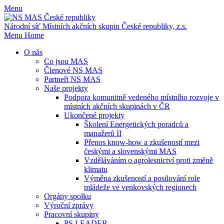
Menu
Národní síť Místních akčních skupin
České republiky, z.s.
Menu
Home
O nás
Co jsou MAS
Členové NS MAS
Partneři NS MAS
Naše projekty
Podpora komunitně vedeného místního rozvoje v
místních akčních skupinách v ČR
Ukončené projekty
Školení Energetických poradců a
manažerů II
Přenos know-how a zkušeností mezi
českými a slovenskými MAS
Vzděláváním o agrolesnictví proti změně
klimatu
Výměna zkušeností a posilování role
mládeže ve venkovských regionech
Orgány spolku
Výroční zprávy
Pracovní skupiny
PS LEADER