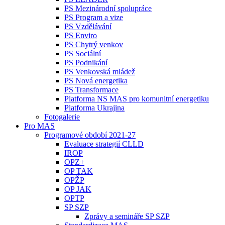
PS Mezinárodní spolupráce
PS Program a vize
PS Vzdělávání
PS Enviro
PS Chytrý venkov
PS Sociální
PS Podnikání
PS Venkovská mládež
PS Nová energetika
PS Transformace
Platforma NS MAS pro komunitní energetiku
Platforma Ukrajina
Fotogalerie
Pro MAS
Programové období 2021-27
Evaluace strategií CLLD
IROP
OPZ+
OP TAK
OPŽP
OP JAK
OPTP
SP SZP
Zprávy a semináře SP SZP