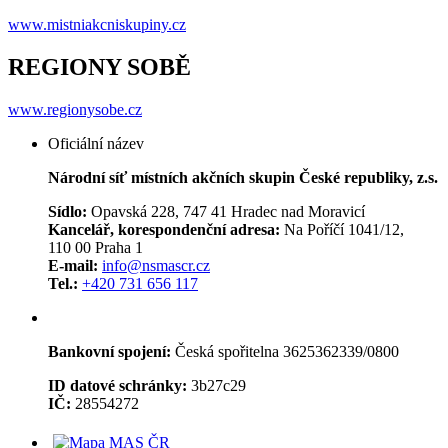
www.mistniakcniskupiny.cz
REGIONY SOBĚ
www.regionysobe.cz
Oficiální název
Národní síť místních akčních skupin České republiky, z.s.
Sídlo:
Opavská 228, 747 41 Hradec nad Moravicí
Kancelář, korespondenční adresa:
Na Poříčí 1041/12,
110 00 Praha 1
E-mail:
info@nsmascr.cz
Tel.:
+420 731 656 117
Bankovní spojení:
Česká spořitelna 3625362339/0800
ID datové schránky:
3b27c29
IČ:
28554272