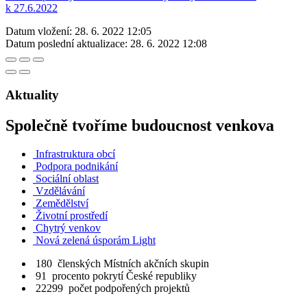
k 27.6.2022
Datum vložení:
28. 6. 2022 12:05
Datum poslední aktualizace:
28. 6. 2022 12:08
Aktuality
Společně tvoříme budoucnost venkova
Infrastruktura obcí
Podpora podnikání
Sociální oblast
Vzdělávání
Zemědělství
Životní prostředí
Chytrý venkov
Nová zelená úsporám Light
180
členských Místních akčních skupin
91
procento pokrytí České republiky
22299
počet podpořených projektů