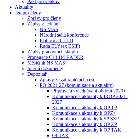
Pakt pro venkov
Aktuality
Jen pro členy
Zprávy pro členy
Zápisy z jednání
NS MAS
Národní stálá konference
Platforma CLLD
Rada EUf (ex ESIF)
Zápisy pracovních skupin
Propagace CLLD⁄LEADER
Měsíčník NS MAS
Interní dokumenty
Depozitář
Zprávy ze zahraničních cest
PO 2021-27 (komunikace a aktuality)
Příprava a vyjednávání období 2020+
Komunikace a aktuality k IROP 2021-
2027
Komunikace a aktuality k OP TP
Komunikace a aktuality k OPZ+
Komunikace a aktuality k SP SZP
Komunikace a aktuality k OP ŽP
Komunikace a aktuality k OP TAK
OP JAK