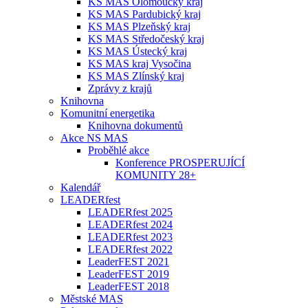
KS MAS Olomoucký kraj
KS MAS Pardubický kraj
KS MAS Plzeňský kraj
KS MAS Středočeský kraj
KS MAS Ústecký kraj
KS MAS kraj Vysočina
KS MAS Zlínský kraj
Zprávy z krajů
Knihovna
Komunitní energetika
Knihovna dokumentů
Akce NS MAS
Proběhlé akce
Konference PROSPERUJÍCÍ
KOMUNITY 28+
Kalendář
LEADERfest
LEADERfest 2025
LEADERfest 2024
LEADERfest 2023
LEADERfest 2022
LeaderFEST 2021
LeaderFEST 2019
LeaderFEST 2018
Městské MAS