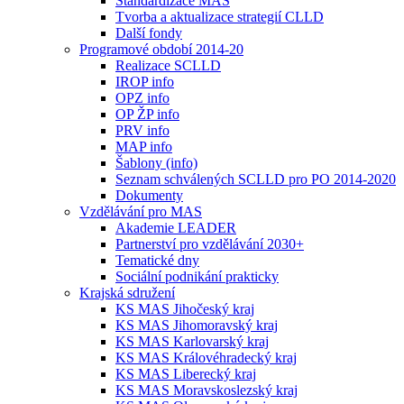
Standardizace MAS
Tvorba a aktualizace strategií CLLD
Další fondy
Programové období 2014-20
Realizace SCLLD
IROP info
OPZ info
OP ŽP info
PRV info
MAP info
Šablony (info)
Seznam schválených SCLLD pro PO 2014-2020
Dokumenty
Vzdělávání pro MAS
Akademie LEADER
Partnerství pro vzdělávání 2030+
Tematické dny
Sociální podnikání prakticky
Krajská sdružení
KS MAS Jihočeský kraj
KS MAS Jihomoravský kraj
KS MAS Karlovarský kraj
KS MAS Královéhradecký kraj
KS MAS Liberecký kraj
KS MAS Moravskoslezský kraj