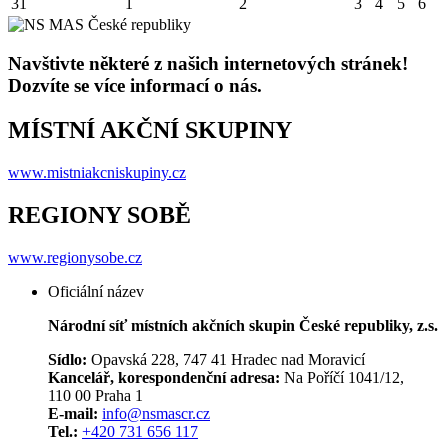
31
1
2
3
4
5
6
Navštivte některé z našich internetových stránek!
Dozvíte se více informací o nás.
MÍSTNÍ AKČNÍ SKUPINY
www.mistniakcniskupiny.cz
REGIONY SOBĚ
www.regionysobe.cz
Oficiální název
Národní síť místních akčních skupin České republiky, z.s.
Sídlo:
Opavská 228, 747 41 Hradec nad Moravicí
Kancelář, korespondenční adresa:
Na Poříčí 1041/12,
110 00 Praha 1
E-mail:
info@nsmascr.cz
Tel.:
+420 731 656 117