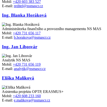
Mobil:
+420 603 383 527
E-mail:
reditel@nsmascr.cz
Ing. Blanka Horáková
Administrátorka finančního a provozního managementu NS MAS
Mobil:
+420 731 656 117
E-mail:
b.horakova@nsmascr.cz
Ing. Jan Libosvár
Analytik NS MAS
Mobil:
+420 731 656 119
E-mail:
analytik@nsmascr.cz
Eliška Malíková
Asistentka projektu OPTP, ERASMUS+
Mobil:
+420 608 233 160
E-mail:
e.malikova@nsmascr.cz