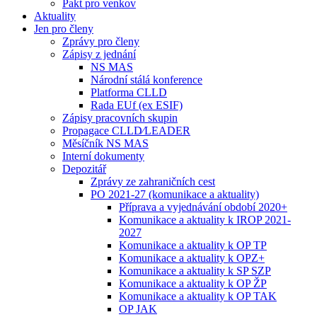
Pakt pro venkov
Aktuality
Jen pro členy
Zprávy pro členy
Zápisy z jednání
NS MAS
Národní stálá konference
Platforma CLLD
Rada EUf (ex ESIF)
Zápisy pracovních skupin
Propagace CLLD⁄LEADER
Měsíčník NS MAS
Interní dokumenty
Depozitář
Zprávy ze zahraničních cest
PO 2021-27 (komunikace a aktuality)
Příprava a vyjednávání období 2020+
Komunikace a aktuality k IROP 2021-
2027
Komunikace a aktuality k OP TP
Komunikace a aktuality k OPZ+
Komunikace a aktuality k SP SZP
Komunikace a aktuality k OP ŽP
Komunikace a aktuality k OP TAK
OP JAK