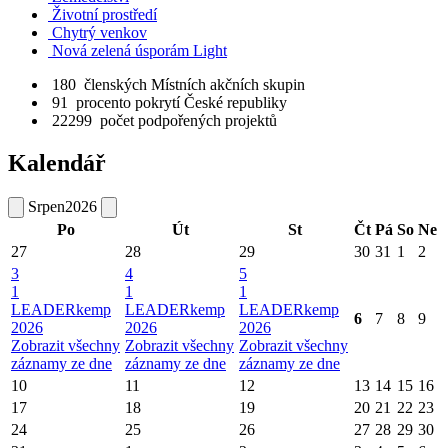
Životní prostředí
Chytrý venkov
Nová zelená úsporám Light
180
členských Místních akčních skupin
91
procento pokrytí České republiky
22299
počet podpořených projektů
Kalendář
Srpen
2026
Po
Út
St
Čt
Pá
So
Ne
27
28
29
30
31
1
2
3
4
5
1
1
1
LEADERkemp
LEADERkemp
LEADERkemp
6
7
8
9
2026
2026
2026
Zobrazit všechny
Zobrazit všechny
Zobrazit všechny
záznamy ze dne
záznamy ze dne
záznamy ze dne
10
11
12
13
14
15
16
17
18
19
20
21
22
23
24
25
26
27
28
29
30