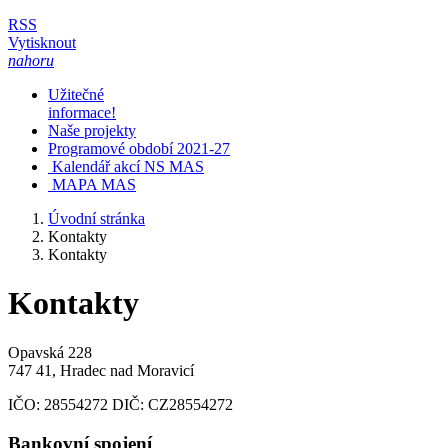
RSS
Vytisknout
nahoru
Užitečné
informace!
Naše projekty
Programové období 2021-27
Kalendář akcí NS MAS
MAPA MAS
Úvodní stránka
Kontakty
Kontakty
Kontakty
Opavská 228
747 41, Hradec nad Moravicí
IČO:
28554272
DIČ:
CZ28554272
Bankovní spojení