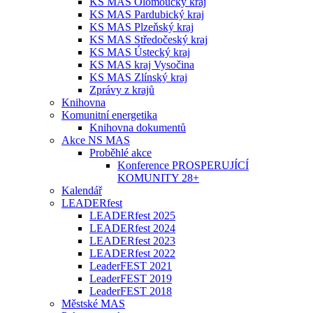
KS MAS Olomoucký kraj
KS MAS Pardubický kraj
KS MAS Plzeňský kraj
KS MAS Středočeský kraj
KS MAS Ústecký kraj
KS MAS kraj Vysočina
KS MAS Zlínský kraj
Zprávy z krajů
Knihovna
Komunitní energetika
Knihovna dokumentů
Akce NS MAS
Proběhlé akce
Konference PROSPERUJÍCÍ
KOMUNITY 28+
Kalendář
LEADERfest
LEADERfest 2025
LEADERfest 2024
LEADERfest 2023
LEADERfest 2022
LeaderFEST 2021
LeaderFEST 2019
LeaderFEST 2018
Městské MAS