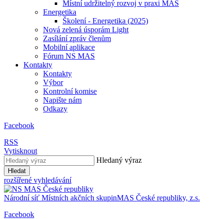
Místní udržitelný rozvoj v praxi MAS
Energetika
Školení - Energetika (2025)
Nová zelená úsporám Light
Zasílání zpráv členům
Mobilní aplikace
Fórum NS MAS
Kontakty
Kontakty
Výbor
Kontrolní komise
Napište nám
Odkazy
Facebook
RSS
Vytisknout
Hledaný výraz
Hledat
rozšířené vyhledávání
Národní síť
Místních akčních skupin
MAS
České republiky, z.s.
Facebook