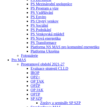
PS Mezinárodní spolupráce
PS Program a vize
PS Vzdělávání
PS Enviro
PS Chytrý venkov
PS Sociální
PS Podnikání
PS Venkovská mládež
PS Nová energetika
PS Transformace
Platforma NS MAS pro komunitní energetiku
Platforma Ukrajina
Fotogalerie
Pro MAS
Programové období 2021-27
Evaluace strategií CLLD
IROP
OPZ+
OP TAK
OPŽP
OP JAK
OPTP
SP SZP
Zprávy a semináře SP SZP