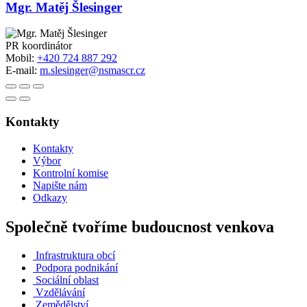
Mgr. Matěj Šlesinger
PR koordinátor
Mobil:
+420 724 887 292
E-mail:
m.slesinger@nsmascr.cz
Kontakty
Kontakty
Výbor
Kontrolní komise
Napište nám
Odkazy
Společně tvoříme budoucnost venkova
Infrastruktura obcí
Podpora podnikání
Sociální oblast
Vzdělávání
Zemědělství