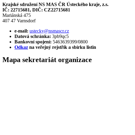
Krajské sdružení NS MAS ČR Ústeckého kraje, z.s.
IČ: 22715681, DIČ: CZ22715681
Mariánská 475
407 47 Varnsdorf
e-mail:
ustecky@nsmascr.cz
Datová schránka:
3pb9qc5
Bankovní spojení:
5463639399/0800
Odkaz
na veřejný rejstřík a sbírku listin
Mapa sekretariát organizace