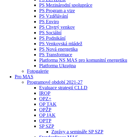
PS Mezinárodní spolupráce
PS Program a vize
PS Vzdělávání
PS Enviro
PS Chytrý venkov
PS Sociální
PS Podnikání
PS Venkovská mládež
PS Nová energetika
PS Transformace
Platforma NS MAS pro komunitní energetiku
Platforma Ukrajina
Fotogalerie
Pro MAS
Programové období 2021-27
Evaluace strategií CLLD
IROP
OPZ+
OP TAK
OPŽP
OP JAK
OPTP
SP SZP
Zprávy a semináře SP SZP