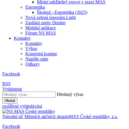
Místní udržitelný rozvoj v praxi MAS
Energetika
Školení - Energetika (2025)
Nová zelená úsporám Light
Zasílání zpráv členům
Mobilní aplikace
Fórum NS MAS
Kontakty
Kontakty
Výbor
Kontrolní komise
Napište nám
Odkazy
Facebook
RSS
Vytisknout
Hledaný výraz
Hledat
rozšířené vyhledávání
Národní síť
Místních akčních skupin
MAS
České republiky, z.s.
Facebook