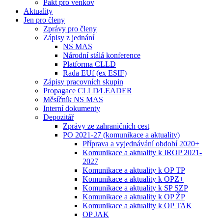
Pakt pro venkov
Aktuality
Jen pro členy
Zprávy pro členy
Zápisy z jednání
NS MAS
Národní stálá konference
Platforma CLLD
Rada EUf (ex ESIF)
Zápisy pracovních skupin
Propagace CLLD⁄LEADER
Měsíčník NS MAS
Interní dokumenty
Depozitář
Zprávy ze zahraničních cest
PO 2021-27 (komunikace a aktuality)
Příprava a vyjednávání období 2020+
Komunikace a aktuality k IROP 2021-
2027
Komunikace a aktuality k OP TP
Komunikace a aktuality k OPZ+
Komunikace a aktuality k SP SZP
Komunikace a aktuality k OP ŽP
Komunikace a aktuality k OP TAK
OP JAK