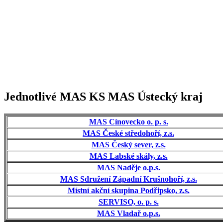
Jednotlivé MAS KS MAS Ústecký kraj
MAS Cínovecko o. p. s.
MAS České středohoří, z.s.
MAS Český sever, z.s.
MAS Labské skály, z.s.
MAS Naděje o.p.s.
MAS Sdružení Západní Krušnohoří, z.s.
Místní akční skupina Podřipsko, z.s.
SERVISO, o. p. s.
MAS Vladař o.p.s.