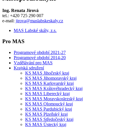
Ing. Renata Jírová
tel.: +420 725 290 007
e-mail:
jirova@maslabskeskaly.cz
MAS Labské skály, z.s.
Pro MAS
Programové období 2021-27
Programové období 2014-20
Vzdělávání pro MAS
Krajská sdružení
KS MAS Jihočeský kraj
KS MAS Jihomoravský kraj
KS MAS Karlovarský kraj
KS MAS Královéhradecký kraj
KS MAS Liberecký kraj
KS MAS Moravskoslezský kraj
KS MAS Olomoucký kraj
KS MAS Pardubický kraj
KS MAS Plzeňský kraj
KS MAS Středočeský kraj
KS MAS Ústecký kraj