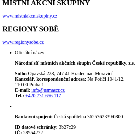
MÍSTNÍ AKČNÍ SKUPINY
www.mistniakcniskupiny.cz
REGIONY SOBĚ
www.regionysobe.cz
Oficiální název
Národní síť místních akčních skupin České republiky, z.s.
Sídlo:
Opavská 228, 747 41 Hradec nad Moravicí
Kancelář, korespondenční adresa:
Na Poříčí 1041/12,
110 00 Praha 1
E-mail:
info@nsmascr.cz
Tel.:
+420 731 656 117
Bankovní spojení:
Česká spořitelna 3625362339/0800
ID datové schránky:
3b27c29
IČ:
28554272