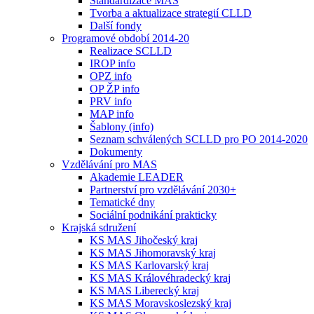
Standardizace MAS
Tvorba a aktualizace strategií CLLD
Další fondy
Programové období 2014-20
Realizace SCLLD
IROP info
OPZ info
OP ŽP info
PRV info
MAP info
Šablony (info)
Seznam schválených SCLLD pro PO 2014-2020
Dokumenty
Vzdělávání pro MAS
Akademie LEADER
Partnerství pro vzdělávání 2030+
Tematické dny
Sociální podnikání prakticky
Krajská sdružení
KS MAS Jihočeský kraj
KS MAS Jihomoravský kraj
KS MAS Karlovarský kraj
KS MAS Královéhradecký kraj
KS MAS Liberecký kraj
KS MAS Moravskoslezský kraj