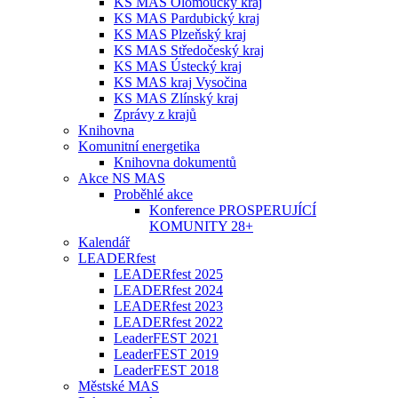
KS MAS Olomoucký kraj
KS MAS Pardubický kraj
KS MAS Plzeňský kraj
KS MAS Středočeský kraj
KS MAS Ústecký kraj
KS MAS kraj Vysočina
KS MAS Zlínský kraj
Zprávy z krajů
Knihovna
Komunitní energetika
Knihovna dokumentů
Akce NS MAS
Proběhlé akce
Konference PROSPERUJÍCÍ
KOMUNITY 28+
Kalendář
LEADERfest
LEADERfest 2025
LEADERfest 2024
LEADERfest 2023
LEADERfest 2022
LeaderFEST 2021
LeaderFEST 2019
LeaderFEST 2018
Městské MAS