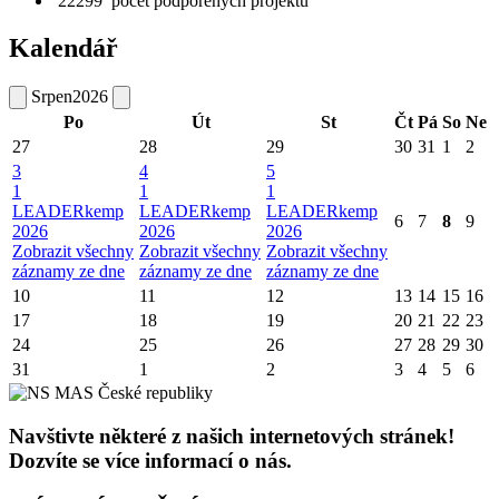
22299
počet podpořených projektů
Kalendář
Srpen
2026
Po
Út
St
Čt
Pá
So
Ne
27
28
29
30
31
1
2
3
4
5
1
1
1
LEADERkemp
LEADERkemp
LEADERkemp
6
7
8
9
2026
2026
2026
Zobrazit všechny
Zobrazit všechny
Zobrazit všechny
záznamy ze dne
záznamy ze dne
záznamy ze dne
10
11
12
13
14
15
16
17
18
19
20
21
22
23
24
25
26
27
28
29
30
31
1
2
3
4
5
6
Navštivte některé z našich internetových stránek!
Dozvíte se více informací o nás.