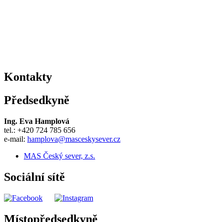
Kontakty
Předsedkyně
Ing. Eva Hamplová
tel.: +420 724 785 656
e-mail:
hamplova@masceskysever.cz
MAS Český sever, z.s.
Sociální sítě
Místopředsedkyně