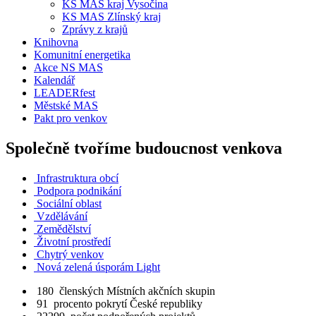
KS MAS kraj Vysočina
KS MAS Zlínský kraj
Zprávy z krajů
Knihovna
Komunitní energetika
Akce NS MAS
Kalendář
LEADERfest
Městské MAS
Pakt pro venkov
Společně tvoříme budoucnost venkova
Infrastruktura obcí
Podpora podnikání
Sociální oblast
Vzdělávání
Zemědělství
Životní prostředí
Chytrý venkov
Nová zelená úsporám Light
180
členských Místních akčních skupin
91
procento pokrytí České republiky