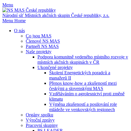
Menu
Národní síť Místních akčních skupin
České republiky, z.s.
Menu
Home
O nás
Co jsou MAS
Členové NS MAS
Partneři NS MAS
Naše projekty
Podpora komunitně vedeného místního rozvoje v
místních akčních skupinách v ČR
Ukončené projekty
Školení Energetických poradců a
manažerů II
Přenos know-how a zkušeností mezi
českými a slovenskými MAS
Vzděláváním o agrolesnictví proti změně
klimatu
Výměna zkušeností a posilování role
mládeže ve venkovských regionech
Orgány spolku
Výroční zprávy
Pracovní skupiny
PS LEADER