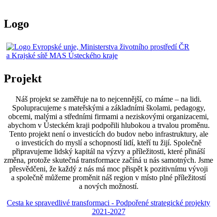
Logo
Projekt
Náš projekt se zaměřuje na to nejcennější, co máme – na lidi.
Spolupracujeme s mateřskými a základními školami, pedagogy,
obcemi, malými a středními firmami a neziskovými organizacemi,
abychom v Ústeckém kraji podpořili hlubokou a trvalou proměnu.
Tento projekt není o investicích do budov nebo infrastruktury, ale
o investicích do myslí a schopností lidí, kteří tu žijí. Společně
připravujeme lidský kapitál na výzvy a příležitosti, které přináší
změna, protože skutečná transformace začíná u nás samotných. Jsme
přesvědčeni, že každý z nás má moc přispět k pozitivnímu vývoji
a společně můžeme proměnit náš region v místo plné příležitostí
a nových možností.
Cesta ke spravedlivé transformaci - Podpořené strategické projekty
2021-2027