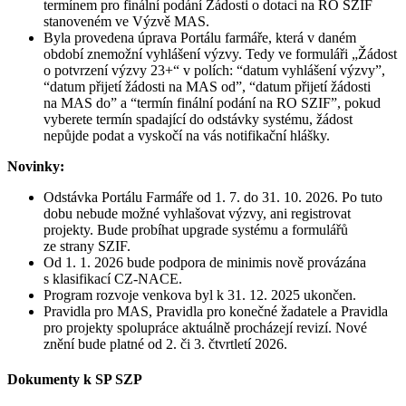
termínem pro finální podání Žádosti o dotaci na RO SZIF
stanoveném ve Výzvě MAS.
Byla provedena úprava Portálu farmáře, která v daném
období znemožní vyhlášení výzvy. Tedy ve formuláři „Žádost
o potvrzení výzvy 23+“ v polích: “datum vyhlášení výzvy”,
“datum přijetí žádosti na MAS od”, “datum přijetí žádosti
na MAS do” a “termín finální podání na RO SZIF”, pokud
vyberete termín spadající do odstávky systému, žádost
nepůjde podat a vyskočí na vás notifikační hlášky.
Novinky:
Odstávka Portálu Farmáře od 1. 7. do 31. 10. 2026. Po tuto
dobu nebude možné vyhlašovat výzvy, ani registrovat
projekty. Bude probíhat upgrade systému a formulářů
ze strany SZIF.
Od 1. 1. 2026 bude podpora de minimis nově provázána
s klasifikací CZ-NACE.
Program rozvoje venkova byl k 31. 12. 2025 ukončen.
Pravidla pro MAS, Pravidla pro konečné žadatele a Pravidla
pro projekty spolupráce aktuálně procházejí revizí. Nové
znění bude platné od 2. či 3. čtvrtletí 2026.
Dokumenty k SP SZP