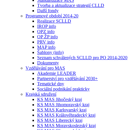
Standardizace MAS
Tvorba a aktualizace strategií CLLD
Další fondy
Programové období 2014-20
Realizace SCLLD
IROP info
OPZ info
OP ŽP info
PRV info
MAP info
Šablony (info)
Seznam schválených SCLLD pro PO 2014-2020
Dokumenty
Vzdělávání pro MAS
Akademie LEADER
Partnerství pro vzdělávání 2030+
Tematické dny
Sociální podnikání prakticky
Krajská sdružení
KS MAS Jihočeský kraj
KS MAS Jihomoravský kraj
KS MAS Karlovarský kraj
KS MAS Královéhradecký kraj
KS MAS Liberecký kraj
KS MAS Moravskoslezský kraj