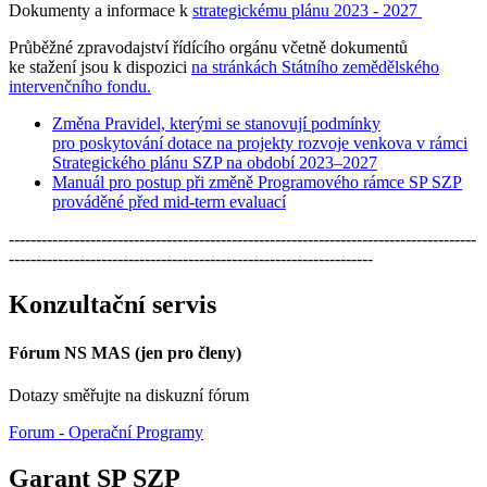
Dokumenty a informace k
strategickému plánu 2023 - 2027
Průběžné zpravodajství řídícího orgánu včetně dokumentů
ke stažení jsou k dispozici
na stránkách Státního zemědělského
intervenčního fondu.
Změna Pravidel, kterými se stanovují podmínky
pro poskytování dotace na projekty rozvoje venkova v rámci
Strategického plánu SZP na období 2023–2027
Manuál pro postup při změně Programového rámce SP SZP
prováděné před mid-term evaluací
--------------------------------------------------------------------------------------
-------------------------------------------------------------------
Konzultační servis
Fórum NS MAS (jen pro členy)
Dotazy směřujte na diskuzní fórum
Forum - Operační Programy
Garant SP SZP