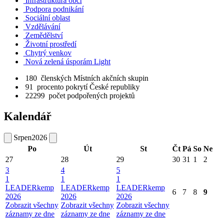
Infrastruktura obcí
Podpora podnikání
Sociální oblast
Vzdělávání
Zemědělství
Životní prostředí
Chytrý venkov
Nová zelená úsporám Light
180
členských Místních akčních skupin
91
procento pokrytí České republiky
22299
počet podpořených projektů
Kalendář
Srpen
2026
Po
Út
St
Čt
Pá
So
Ne
27
28
29
30
31
1
2
3
4
5
1
1
1
LEADERkemp
LEADERkemp
LEADERkemp
6
7
8
9
2026
2026
2026
Zobrazit všechny
Zobrazit všechny
Zobrazit všechny
záznamy ze dne
záznamy ze dne
záznamy ze dne