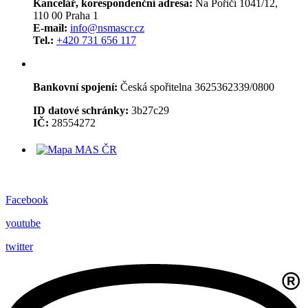
Kancelář, korespondenční adresa:
Na Poříčí 1041/12,
110 00 Praha 1
E-mail:
info@nsmascr.cz
Tel.:
+420 731 656 117
Bankovní spojení:
Česká spořitelna 3625362339/0800
ID datové schránky:
3b27c29
IČ:
28554272
Facebook
youtube
twitter