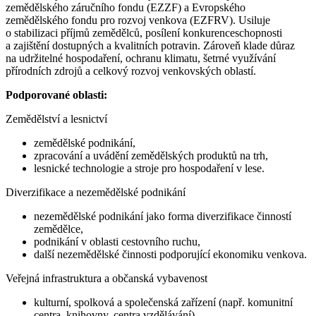
zemědělského záručního fondu (EZZF) a Evropského
zemědělského fondu pro rozvoj venkova (EZFRV). Usiluje
o stabilizaci příjmů zemědělců, posílení konkurenceschopnosti
a zajištění dostupných a kvalitních potravin. Zároveň klade důraz
na udržitelné hospodaření, ochranu klimatu, šetrné využívání
přírodních zdrojů a celkový rozvoj venkovských oblastí.
Podporované oblasti:
Zemědělství a lesnictví
zemědělské podnikání,
zpracování a uvádění zemědělských produktů na trh,
lesnické technologie a stroje pro hospodaření v lese.
Diverzifikace a nezemědělské podnikání
nezemědělské podnikání jako forma diverzifikace činností
zemědělce,
podnikání v oblasti cestovního ruchu,
další nezemědělské činnosti podporující ekonomiku venkova.
Veřejná infrastruktura a občanská vybavenost
kulturní, spolková a společenská zařízení (např. komunitní
centra, knihovny, centra vzdělávání),