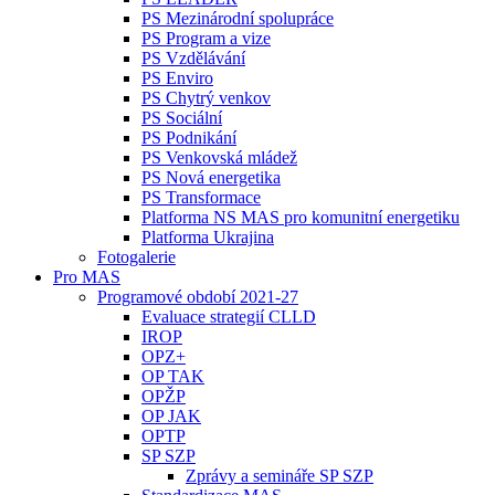
PS Mezinárodní spolupráce
PS Program a vize
PS Vzdělávání
PS Enviro
PS Chytrý venkov
PS Sociální
PS Podnikání
PS Venkovská mládež
PS Nová energetika
PS Transformace
Platforma NS MAS pro komunitní energetiku
Platforma Ukrajina
Fotogalerie
Pro MAS
Programové období 2021-27
Evaluace strategií CLLD
IROP
OPZ+
OP TAK
OPŽP
OP JAK
OPTP
SP SZP
Zprávy a semináře SP SZP