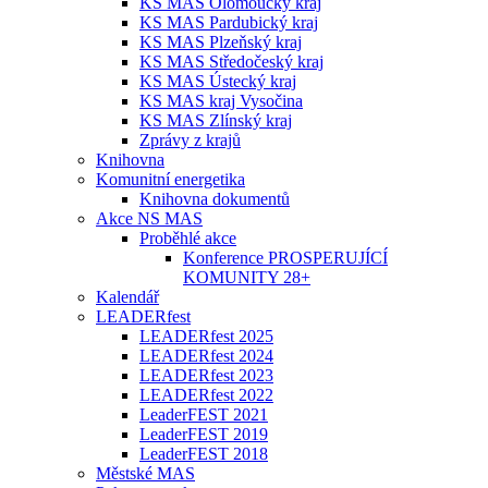
KS MAS Olomoucký kraj
KS MAS Pardubický kraj
KS MAS Plzeňský kraj
KS MAS Středočeský kraj
KS MAS Ústecký kraj
KS MAS kraj Vysočina
KS MAS Zlínský kraj
Zprávy z krajů
Knihovna
Komunitní energetika
Knihovna dokumentů
Akce NS MAS
Proběhlé akce
Konference PROSPERUJÍCÍ
KOMUNITY 28+
Kalendář
LEADERfest
LEADERfest 2025
LEADERfest 2024
LEADERfest 2023
LEADERfest 2022
LeaderFEST 2021
LeaderFEST 2019
LeaderFEST 2018
Městské MAS