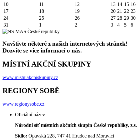
10
11
12
13
14
15
16
17
18
19
20
21
22
23
24
25
26
27
28
29
30
31
1
2
3
4
5
6
Navštivte některé z našich internetových stránek!
Dozvíte se více informací o nás.
MÍSTNÍ AKČNÍ SKUPINY
www.mistniakcniskupiny.cz
REGIONY SOBĚ
www.regionysobe.cz
Oficiální název
Národní síť místních akčních skupin České republiky, z.s.
Sídlo:
Opavská 228, 747 41 Hradec nad Moravicí