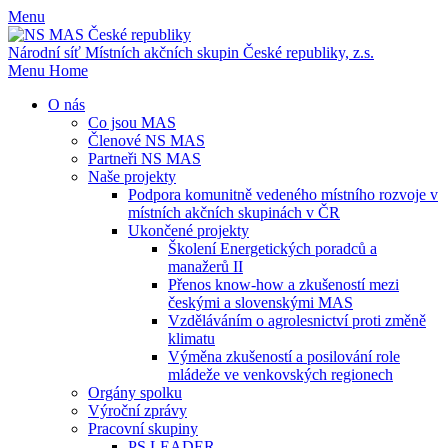
Menu
Národní síť Místních akčních skupin
České republiky, z.s.
Menu
Home
O nás
Co jsou MAS
Členové NS MAS
Partneři NS MAS
Naše projekty
Podpora komunitně vedeného místního rozvoje v
místních akčních skupinách v ČR
Ukončené projekty
Školení Energetických poradců a
manažerů II
Přenos know-how a zkušeností mezi
českými a slovenskými MAS
Vzděláváním o agrolesnictví proti změně
klimatu
Výměna zkušeností a posilování role
mládeže ve venkovských regionech
Orgány spolku
Výroční zprávy
Pracovní skupiny
PS LEADER