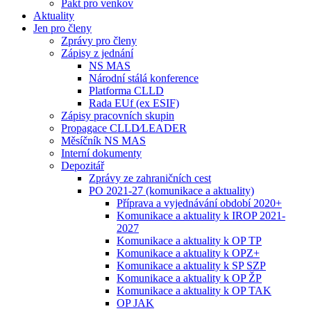
Pakt pro venkov
Aktuality
Jen pro členy
Zprávy pro členy
Zápisy z jednání
NS MAS
Národní stálá konference
Platforma CLLD
Rada EUf (ex ESIF)
Zápisy pracovních skupin
Propagace CLLD⁄LEADER
Měsíčník NS MAS
Interní dokumenty
Depozitář
Zprávy ze zahraničních cest
PO 2021-27 (komunikace a aktuality)
Příprava a vyjednávání období 2020+
Komunikace a aktuality k IROP 2021-
2027
Komunikace a aktuality k OP TP
Komunikace a aktuality k OPZ+
Komunikace a aktuality k SP SZP
Komunikace a aktuality k OP ŽP
Komunikace a aktuality k OP TAK
OP JAK