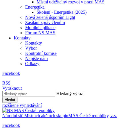
Místní udržitelný rozvoj v praxi MAS
Energetika
Školení - Energetika (2025)
Nová zelená úsporám Light
Zasílání zpráv členům
Mobilní aplikace
Fórum NS MAS
Kontakty
Kontakty
Výbor
Kontrolní komise
Napište nám
Odkazy
Facebook
RSS
Vytisknout
Hledaný výraz
Hledat
rozšířené vyhledávání
Národní síť
Místních akčních skupin
MAS
České republiky, z.s.
Facebook