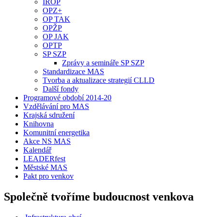
IROP
OPZ+
OP TAK
OPŽP
OP JAK
OPTP
SP SZP
Zprávy a semináře SP SZP
Standardizace MAS
Tvorba a aktualizace strategií CLLD
Další fondy
Programové období 2014-20
Vzdělávání pro MAS
Krajská sdružení
Knihovna
Komunitní energetika
Akce NS MAS
Kalendář
LEADERfest
Městské MAS
Pakt pro venkov
Společně tvoříme budoucnost venkova