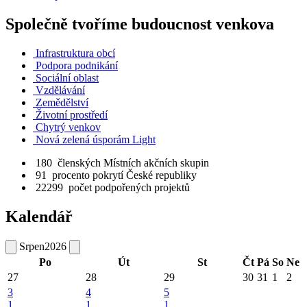
Společně tvoříme budoucnost venkova
Infrastruktura obcí
Podpora podnikání
Sociální oblast
Vzdělávání
Zemědělství
Životní prostředí
Chytrý venkov
Nová zelená úsporám Light
180
členských Místních akčních skupin
91
procento pokrytí České republiky
22299
počet podpořených projektů
Kalendář
Srpen
2026
Po
Út
St
Čt
Pá
So
Ne
27
28
29
30
31
1
2
3
4
5
1
1
1