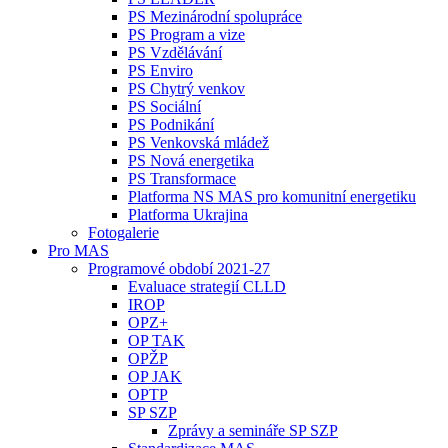
PS Mezinárodní spolupráce
PS Program a vize
PS Vzdělávání
PS Enviro
PS Chytrý venkov
PS Sociální
PS Podnikání
PS Venkovská mládež
PS Nová energetika
PS Transformace
Platforma NS MAS pro komunitní energetiku
Platforma Ukrajina
Fotogalerie
Pro MAS
Programové období 2021-27
Evaluace strategií CLLD
IROP
OPZ+
OP TAK
OPŽP
OP JAK
OPTP
SP SZP
Zprávy a semináře SP SZP