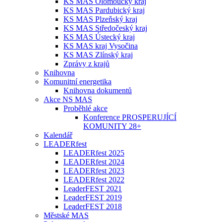
KS MAS Olomoucký kraj
KS MAS Pardubický kraj
KS MAS Plzeňský kraj
KS MAS Středočeský kraj
KS MAS Ústecký kraj
KS MAS kraj Vysočina
KS MAS Zlínský kraj
Zprávy z krajů
Knihovna
Komunitní energetika
Knihovna dokumentů
Akce NS MAS
Proběhlé akce
Konference PROSPERUJÍCÍ
KOMUNITY 28+
Kalendář
LEADERfest
LEADERfest 2025
LEADERfest 2024
LEADERfest 2023
LEADERfest 2022
LeaderFEST 2021
LeaderFEST 2019
LeaderFEST 2018
Městské MAS