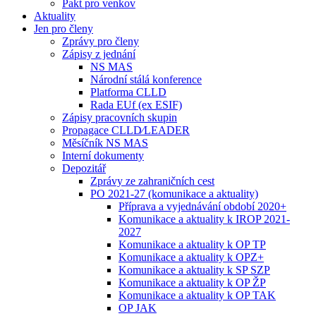
Pakt pro venkov
Aktuality
Jen pro členy
Zprávy pro členy
Zápisy z jednání
NS MAS
Národní stálá konference
Platforma CLLD
Rada EUf (ex ESIF)
Zápisy pracovních skupin
Propagace CLLD⁄LEADER
Měsíčník NS MAS
Interní dokumenty
Depozitář
Zprávy ze zahraničních cest
PO 2021-27 (komunikace a aktuality)
Příprava a vyjednávání období 2020+
Komunikace a aktuality k IROP 2021-
2027
Komunikace a aktuality k OP TP
Komunikace a aktuality k OPZ+
Komunikace a aktuality k SP SZP
Komunikace a aktuality k OP ŽP
Komunikace a aktuality k OP TAK
OP JAK