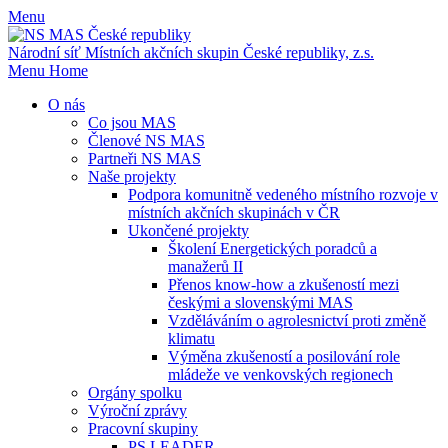
Menu
Národní síť Místních akčních skupin
České republiky, z.s.
Menu
Home
O nás
Co jsou MAS
Členové NS MAS
Partneři NS MAS
Naše projekty
Podpora komunitně vedeného místního rozvoje v
místních akčních skupinách v ČR
Ukončené projekty
Školení Energetických poradců a
manažerů II
Přenos know-how a zkušeností mezi
českými a slovenskými MAS
Vzděláváním o agrolesnictví proti změně
klimatu
Výměna zkušeností a posilování role
mládeže ve venkovských regionech
Orgány spolku
Výroční zprávy
Pracovní skupiny
PS LEADER