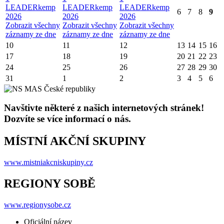
LEADERkemp
LEADERkemp
LEADERkemp
6
7
8
9
2026
2026
2026
Zobrazit všechny
Zobrazit všechny
Zobrazit všechny
záznamy ze dne
záznamy ze dne
záznamy ze dne
10
11
12
13
14
15
16
17
18
19
20
21
22
23
24
25
26
27
28
29
30
31
1
2
3
4
5
6
Navštivte některé z našich internetových stránek!
Dozvíte se více informací o nás.
MÍSTNÍ AKČNÍ SKUPINY
www.mistniakcniskupiny.cz
REGIONY SOBĚ
www.regionysobe.cz
Oficiální název