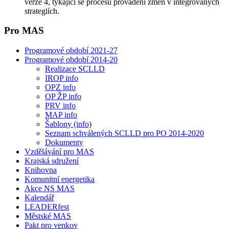
verze 4, týkající se procesu provádění změn v integrovaných
strategiích.
Pro MAS
Programové období 2021-27
Programové období 2014-20
Realizace SCLLD
IROP info
OPZ info
OP ŽP info
PRV info
MAP info
Šablony (info)
Seznam schválených SCLLD pro PO 2014-2020
Dokumenty
Vzdělávání pro MAS
Krajská sdružení
Knihovna
Komunitní energetika
Akce NS MAS
Kalendář
LEADERfest
Městské MAS
Pakt pro venkov