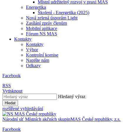
Místní udržitelný rozvoj v praxi MAS
Energetika
Školení - Energetika (2025)
Nová zelená úsporám Light
Zasílání zpráv členům
Mobilní aplikace
Fórum NS MAS
Kontakty
Kontakty
Výbor
Kontrolní komise
Napište nám
Odkazy
Facebook
RSS
Vytisknout
Hledaný výraz
Hledat
rozšířené vyhledávání
Národní síť
Místních akčních skupin
MAS
České republiky, z.s.
Facebook