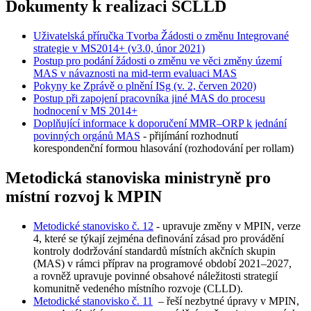
Dokumenty k realizaci SCLLD
Uživatelská příručka Tvorba Žádosti o změnu Integrované
strategie v MS2014+ (v3.0, únor 2021)
Postup pro podání žádosti o změnu ve věci změny území
MAS v návaznosti na mid-term evaluaci MAS
Pokyny ke Zprávě o plnění ISg (v. 2, červen 2020)
Postup při zapojení pracovníka jiné MAS do procesu
hodnocení v MS 2014+
Doplňující informace k doporučení MMR–ORP k jednání
povinných orgánů MAS
- přijímání rozhodnutí
korespondenční formou hlasování (rozhodování per rollam)
Metodická stanoviska ministryně pro
místní rozvoj k MPIN
Metodické stanovisko č. 12
- upravuje změny v MPIN, verze
4, které se týkají zejména definování zásad pro provádění
kontroly dodržování standardů místních akčních skupin
(MAS) v rámci příprav na programové období 2021–2027,
a rovněž upravuje povinné obsahové náležitosti strategií
komunitně vedeného místního rozvoje (CLLD).
Metodické stanovisko č. 11
– řeší nezbytné úpravy v MPIN,