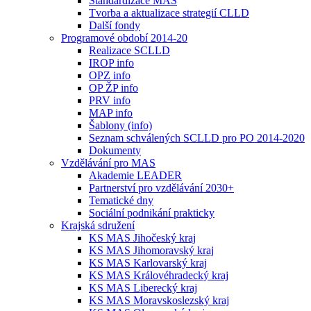
Standardizace MAS
Tvorba a aktualizace strategií CLLD
Další fondy
Programové období 2014-20
Realizace SCLLD
IROP info
OPZ info
OP ŽP info
PRV info
MAP info
Šablony (info)
Seznam schválených SCLLD pro PO 2014-2020
Dokumenty
Vzdělávání pro MAS
Akademie LEADER
Partnerství pro vzdělávání 2030+
Tematické dny
Sociální podnikání prakticky
Krajská sdružení
KS MAS Jihočeský kraj
KS MAS Jihomoravský kraj
KS MAS Karlovarský kraj
KS MAS Královéhradecký kraj
KS MAS Liberecký kraj
KS MAS Moravskoslezský kraj