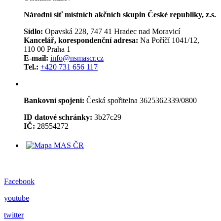
Národní síť místních akčních skupin České republiky, z.s.
Sídlo:
Opavská 228, 747 41 Hradec nad Moravicí
Kancelář, korespondenční adresa:
Na Poříčí 1041/12,
110 00 Praha 1
E-mail:
info@nsmascr.cz
Tel.:
+420 731 656 117
Bankovní spojení:
Česká spořitelna 3625362339/0800
ID datové schránky:
3b27c29
IČ:
28554272
Facebook
youtube
twitter