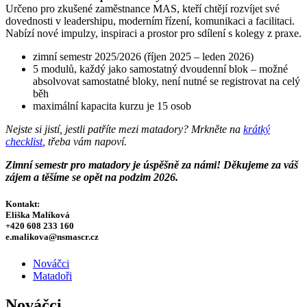
Určeno pro zkušené zaměstnance MAS, kteří chtějí rozvíjet své
dovednosti v leadershipu, moderním řízení, komunikaci a facilitaci.
Nabízí nové impulzy, inspiraci a prostor pro sdílení s kolegy z praxe.
zimní semestr 2025/2026 (říjen 2025 – leden 2026)
5 modulů, každý jako samostatný dvoudenní blok – možné
absolvovat samostatné bloky, není nutné se registrovat na celý
běh
maximální kapacita kurzu je 15 osob
Nejste si jistí, jestli patříte mezi matadory? Mrkněte na
krátký
checklist
, třeba vám napoví.
Zimní semestr pro matadory je úspěšně za námi! Děkujeme za váš
zájem a těšíme se opět na podzim 2026.
Kontakt:
Eliška Malíková
+420 608 233 160
e.malikova@nsmascr.cz
Nováčci
Matadoři
Nováčci