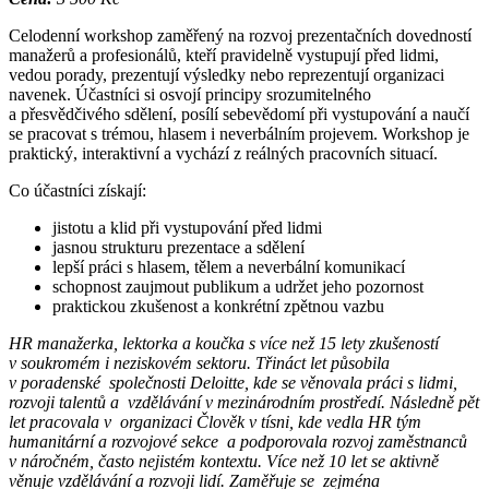
Celodenní workshop zaměřený na rozvoj prezentačních dovedností
manažerů a profesionálů, kteří pravidelně vystupují před lidmi,
vedou porady, prezentují výsledky nebo reprezentují organizaci
navenek. Účastníci si osvojí principy srozumitelného
a přesvědčivého sdělení, posílí sebevědomí při vystupování a naučí
se pracovat s trémou, hlasem i neverbálním projevem. Workshop je
praktický, interaktivní a vychází z reálných pracovních situací.
Co účastníci získají:
jistotu a klid při vystupování před lidmi
jasnou strukturu prezentace a sdělení
lepší práci s hlasem, tělem a neverbální komunikací
schopnost zaujmout publikum a udržet jeho pozornost
praktickou zkušenost a konkrétní zpětnou vazbu
HR manažerka, lektorka a koučka s více než 15 lety zkušeností
v soukromém i neziskovém sektoru. Třináct let působila
v poradenské společnosti Deloitte, kde se věnovala práci s lidmi,
rozvoji talentů a vzdělávání v mezinárodním prostředí. Následně pět
let pracovala v organizaci Člověk v tísni, kde vedla HR tým
humanitární a rozvojové sekce a podporovala rozvoj zaměstnanců
v náročném, často nejistém kontextu. Více než 10 let se aktivně
věnuje vzdělávání a rozvoji lidí. Zaměřuje se zejména