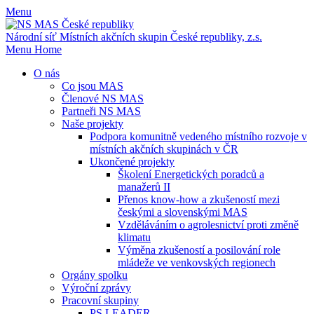
Menu
Národní síť Místních akčních skupin
České republiky, z.s.
Menu
Home
O nás
Co jsou MAS
Členové NS MAS
Partneři NS MAS
Naše projekty
Podpora komunitně vedeného místního rozvoje v
místních akčních skupinách v ČR
Ukončené projekty
Školení Energetických poradců a
manažerů II
Přenos know-how a zkušeností mezi
českými a slovenskými MAS
Vzděláváním o agrolesnictví proti změně
klimatu
Výměna zkušeností a posilování role
mládeže ve venkovských regionech
Orgány spolku
Výroční zprávy
Pracovní skupiny
PS LEADER