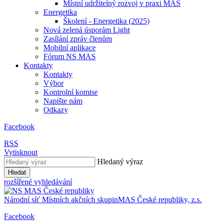
Místní udržitelný rozvoj v praxi MAS
Energetika
Školení - Energetika (2025)
Nová zelená úsporám Light
Zasílání zpráv členům
Mobilní aplikace
Fórum NS MAS
Kontakty
Kontakty
Výbor
Kontrolní komise
Napište nám
Odkazy
Facebook
RSS
Vytisknout
Hledaný výraz
Hledat
rozšířené vyhledávání
Národní síť
Místních akčních skupin
MAS
České republiky, z.s.
Facebook