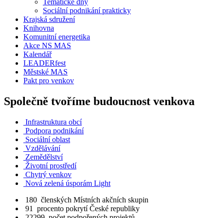
Tematické dny
Sociální podnikání prakticky
Krajská sdružení
Knihovna
Komunitní energetika
Akce NS MAS
Kalendář
LEADERfest
Městské MAS
Pakt pro venkov
Společně tvoříme budoucnost venkova
Infrastruktura obcí
Podpora podnikání
Sociální oblast
Vzdělávání
Zemědělství
Životní prostředí
Chytrý venkov
Nová zelená úsporám Light
180
členských Místních akčních skupin
91
procento pokrytí České republiky
22299
počet podpořených projektů