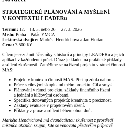
STRATEGICKÉ PLÁNOVÁNÍ A MYŠLENÍ
V KONTEXTU LEADERu
Termín:
12. – 13. 3. nebo 26. – 27. 3. 2026
Místo:
Praha – Palác YMCA
Lektorská dvojice:
Markéta Hendrichová a Jan Florian
Cena:
3 500 Kč
Cílem je seznámit účastníky s historií a principy LEADERu a jejich
aplikací v každodenní práci. Důraz je kladen na praktické příklady
a sdílení zkušeností. Zaměříme se na řízení projektu v rámci činnosti
MAS:
Projekt v kontextu činnosti MAS. Přístup zdola nahoru.
Práce s cílovými skupinami mého projektu. Cíl a smysl.
Plánování v rámci projektu, základy finančního řízení
a jednání s klíčovými osobami.
Specifika dotovaných projektů: kreativita x preciznost.
Základy evaluace v projektovém řízení.
Příklady z praxe a sdílení během obou dnů.
Markéta Hendrichová má dvanáctiletou zkušenost z prostředí
místních akčních skupin, kde se věnovala především přípravě