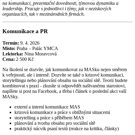
na komunikaci, prezentační dovednosti, týmovou dynamiku a
leadership. Pracuje s jednotlivci i týmy, jak v neziskových
organizacích, tak v mezinárodních firmách.
Komunikace a PR
Termín:
9. 4. 2026
Místo:
Praha – Palác YMCA
Lektorka:
Nina Moravcová
Cena:
2 500 Kč
Na školení se dozvíte, jak komunikovat za MASku nejen směrem
k veřejnosti, ale i interně. Dozvíte se také o krizové komunikaci,
storytellingu nebo plánování obsahu na sociální sítě. Teorii budete
kombinovat s praxí - zkusíte si odpovědět naštvanému starostovi,
napíšete si post na Facebook, a třeba i článek o poslední akci vaší
MASky.
externí a interní komunikace MAS
krizová komunikace a práce s obtížnými situacemi
storytelling a práce s příběhem MAS
plánování a tvorba obsahu pro sociální sítě
praktický nácvik psaní textů (reakce na kritiku, články)