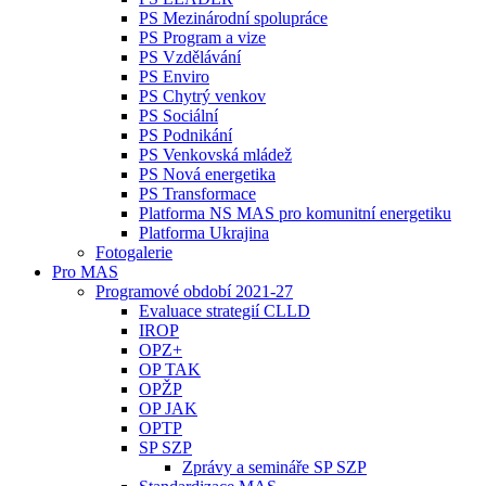
PS Mezinárodní spolupráce
PS Program a vize
PS Vzdělávání
PS Enviro
PS Chytrý venkov
PS Sociální
PS Podnikání
PS Venkovská mládež
PS Nová energetika
PS Transformace
Platforma NS MAS pro komunitní energetiku
Platforma Ukrajina
Fotogalerie
Pro MAS
Programové období 2021-27
Evaluace strategií CLLD
IROP
OPZ+
OP TAK
OPŽP
OP JAK
OPTP
SP SZP
Zprávy a semináře SP SZP