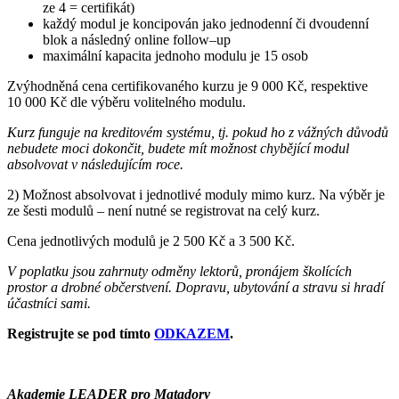
ze 4 = certifikát)
každý modul je koncipován jako jednodenní či dvoudenní
blok a následný online follow–up
maximální kapacita jednoho modulu je 15 osob
Zvýhodněná cena certifikovaného kurzu je 9 000 Kč, respektive
10 000 Kč dle výběru volitelného modulu.
Kurz funguje na kreditovém systému, tj. pokud ho z vážných důvodů
nebudete moci dokončit, budete mít možnost chybějící modul
absolvovat v následujícím roce.
2) Možnost absolvovat i jednotlivé moduly mimo kurz. Na výběr je
ze šesti modulů – není nutné se registrovat na celý kurz.
Cena jednotlivých modulů je 2 500 Kč a 3 500 Kč.
V poplatku jsou zahrnuty odměny lektorů, pronájem školících
prostor a drobné občerstvení. Dopravu, ubytování a stravu si hradí
účastníci sami.
Registrujte se pod tímto
ODKAZEM
.
Akademie LEADER pro Matadory