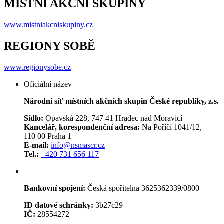
MÍSTNÍ AKČNÍ SKUPINY
www.mistniakcniskupiny.cz
REGIONY SOBĚ
www.regionysobe.cz
Oficiální název
Národní síť místních akčních skupin České republiky, z.s.
Sídlo:
Opavská 228, 747 41 Hradec nad Moravicí
Kancelář, korespondenční adresa:
Na Poříčí 1041/12,
110 00 Praha 1
E-mail:
info@nsmascr.cz
Tel.:
+420 731 656 117
Bankovní spojení:
Česká spořitelna 3625362339/0800
ID datové schránky:
3b27c29
IČ:
28554272