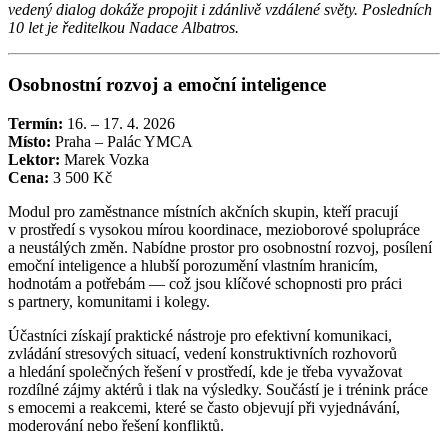
vedený dialog dokáže propojit i zdánlivě vzdálené světy. Posledních
10 let je ředitelkou Nadace Albatros.
Osobnostní rozvoj a emoční inteligence
Termín:
16. – 17. 4. 2026
Místo:
Praha – Palác YMCA
Lektor:
Marek Vozka
Cena:
3 500 Kč
Modul pro zaměstnance místních akčních skupin, kteří pracují
v prostředí s vysokou mírou koordinace, mezioborové spolupráce
a neustálých změn. Nabídne prostor pro osobnostní rozvoj, posílení
emoční inteligence a hlubší porozumění vlastním hranicím,
hodnotám a potřebám — což jsou klíčové schopnosti pro práci
s partnery, komunitami i kolegy.
Účastníci získají praktické nástroje pro efektivní komunikaci,
zvládání stresových situací, vedení konstruktivních rozhovorů
a hledání společných řešení v prostředí, kde je třeba vyvažovat
rozdílné zájmy aktérů i tlak na výsledky. Součástí je i trénink práce
s emocemi a reakcemi, které se často objevují při vyjednávání,
moderování nebo řešení konfliktů.