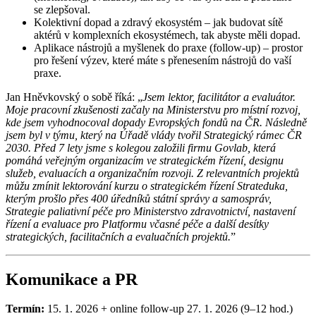
se zlepšoval.
Kolektivní dopad a zdravý ekosystém – jak budovat sítě
aktérů v komplexních ekosystémech, tak abyste měli dopad.
Aplikace nástrojů a myšlenek do praxe (follow-up) – prostor
pro řešení výzev, které máte s přenesením nástrojů do vaší
praxe.
Jan Hněvkovský o sobě říká: „
Jsem lektor, facilitátor a evaluátor.
Moje pracovní zkušenosti začaly na Ministerstvu pro místní rozvoj,
kde jsem vyhodnocoval dopady Evropských fondů na ČR. Následně
jsem byl v týmu, který na Úřadě vlády tvořil Strategický rámec ČR
2030. Před 7 lety jsme s kolegou založili firmu Govlab, která
pomáhá veřejným organizacím ve strategickém řízení, designu
služeb, evaluacích a organizačním rozvoji. Z relevantních projektů
můžu zmínit lektorování kurzu o strategickém řízení Strateduka,
kterým prošlo přes 400 úředníků státní správy a samospráv,
Strategie paliativní péče pro Ministerstvo zdravotnictví, nastavení
řízení a evaluace pro Platformu včasné péče a další desítky
strategických, facilitačních a evaluačních projektů.
”
Komunikace a PR
Termín:
15. 1. 2026 + online follow-up 27. 1. 2026 (9–12 hod.)