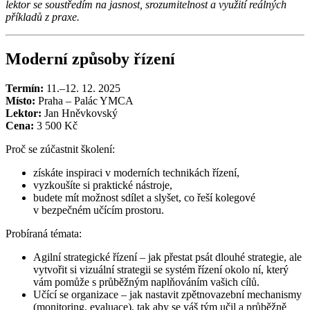
lektor se soustředím na jasnost, srozumitelnost a využití reálných
příkladů z praxe.
Moderní způsoby řízení
Termín:
11.–12. 12. 2025
Místo:
Praha – Palác YMCA
Lektor:
Jan Hněvkovský
Cena:
3 500 Kč
Proč se zúčastnit školení:
získáte inspiraci v moderních technikách řízení,
vyzkoušíte si praktické nástroje,
budete mít možnost sdílet a slyšet, co řeší kolegové
v bezpečném učícím prostoru.
Probíraná témata:
Agilní strategické řízení – jak přestat psát dlouhé strategie, ale
vytvořit si vizuální strategii se systém řízení okolo ní, který
vám pomůže s průběžným naplňováním vašich cílů.
Učící se organizace – jak nastavit zpětnovazební mechanismy
(monitoring, evaluace), tak aby se váš tým učil a průběžně