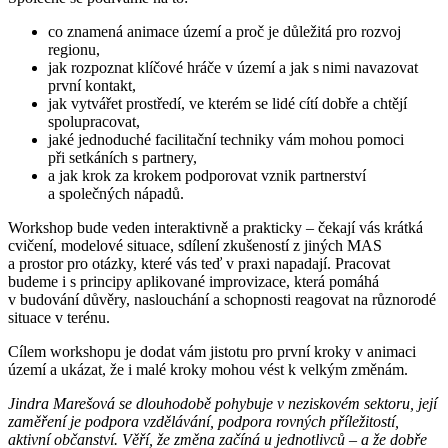
co znamená animace území a proč je důležitá pro rozvoj
regionu,
jak rozpoznat klíčové hráče v území a jak s nimi navazovat
první kontakt,
jak vytvářet prostředí, ve kterém se lidé cítí dobře a chtějí
spolupracovat,
jaké jednoduché facilitační techniky vám mohou pomoci
při setkáních s partnery,
a jak krok za krokem podporovat vznik partnerství
a společných nápadů.
Workshop bude veden interaktivně a prakticky – čekají vás krátká
cvičení, modelové situace, sdílení zkušeností z jiných MAS
a prostor pro otázky, které vás teď v praxi napadají. Pracovat
budeme i s principy aplikované improvizace, která pomáhá
v budování důvěry, naslouchání a schopnosti reagovat na různorodé
situace v terénu.
Cílem workshopu je dodat vám jistotu pro první kroky v animaci
území a ukázat, že i malé kroky mohou vést k velkým změnám.
Jindra Marešová se dlouhodobě pohybuje v neziskovém sektoru, její
zaměření je podpora vzdělávání, podpora rovných příležitostí,
aktivní občanství. Věří, že změna začíná u jednotlivců – a že dobře