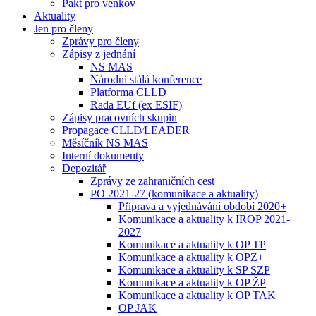
Pakt pro venkov
Aktuality
Jen pro členy
Zprávy pro členy
Zápisy z jednání
NS MAS
Národní stálá konference
Platforma CLLD
Rada EUf (ex ESIF)
Zápisy pracovních skupin
Propagace CLLD⁄LEADER
Měsíčník NS MAS
Interní dokumenty
Depozitář
Zprávy ze zahraničních cest
PO 2021-27 (komunikace a aktuality)
Příprava a vyjednávání období 2020+
Komunikace a aktuality k IROP 2021-
2027
Komunikace a aktuality k OP TP
Komunikace a aktuality k OPZ+
Komunikace a aktuality k SP SZP
Komunikace a aktuality k OP ŽP
Komunikace a aktuality k OP TAK
OP JAK