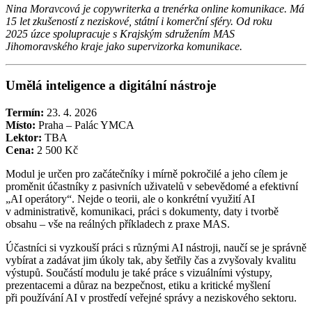
Nina Moravcová je copywriterka a trenérka online komunikace. Má
15 let zkušeností z neziskové, státní i komerční sféry. Od roku
2025 úzce spolupracuje s Krajským sdružením MAS
Jihomoravského kraje jako supervizorka komunikace.
Umělá inteligence a digitální nástroje
Termín:
23. 4. 2026
Místo:
Praha – Palác YMCA
Lektor:
TBA
Cena:
2 500 Kč
Modul je určen pro začátečníky i mírně pokročilé a jeho cílem je
proměnit účastníky z pasivních uživatelů v sebevědomé a efektivní
„AI operátory“. Nejde o teorii, ale o konkrétní využití AI
v administrativě, komunikaci, práci s dokumenty, daty i tvorbě
obsahu – vše na reálných příkladech z praxe MAS.
Účastníci si vyzkouší práci s různými AI nástroji, naučí se je správně
vybírat a zadávat jim úkoly tak, aby šetřily čas a zvyšovaly kvalitu
výstupů. Součástí modulu je také práce s vizuálními výstupy,
prezentacemi a důraz na bezpečnost, etiku a kritické myšlení
při používání AI v prostředí veřejné správy a neziskového sektoru.