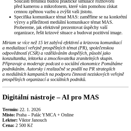
Součástí tréninku budou praktické simulace rozhovorů
před kamerou a mikrofonem, které vám pomohou získat
cennou zpětnou vazbu a zvýšit vaši jistotu.
Specifika komunikace témat MAS: zaměříme se na konkrétní
výzvy a příležitosti mediální komunikace témat MAS.
Probereme, jak efektivně prezentovat úspěchy vaší
organizace, řešit krizové situace a budovat pozitivní image.
Miriam se více než 15 let zabývá efektivní a krizovou komunikací
a medializací veřejně prospěšných témat (PR), společenskou
odpovědností (CSR) a vzděláváním dospělých, působí jako
konzultantka, lektorka a zmocňovatelka zranitelných skupin.
Připravuje a moderuje podcast o sociální ekonomice Pomáháme
podnikáním. Autorsky i realizačně se podílí na PR strategiích
a mediálních kampaních na podporu činnosti neziskových veřejně
prospěšných organizací a sociálních podniků.
Digitální nástroje – AI pro MAS
Termín:
22. 1. 2026
Místo:
Praha – Palác YMCA + Online
Lektor:
Viktor Janouch
Cena:
2 500 Kč