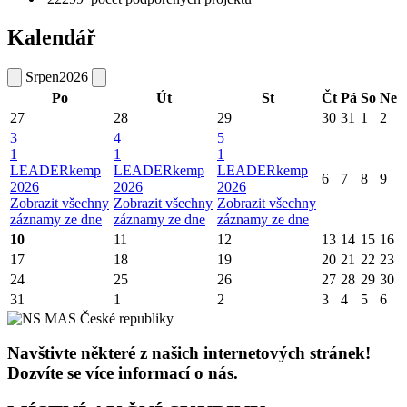
Kalendář
Srpen
2026
Po
Út
St
Čt
Pá
So
Ne
27
28
29
30
31
1
2
3
4
5
1
1
1
LEADERkemp
LEADERkemp
LEADERkemp
6
7
8
9
2026
2026
2026
Zobrazit všechny
Zobrazit všechny
Zobrazit všechny
záznamy ze dne
záznamy ze dne
záznamy ze dne
10
11
12
13
14
15
16
17
18
19
20
21
22
23
24
25
26
27
28
29
30
31
1
2
3
4
5
6
Navštivte některé z našich internetových stránek!
Dozvíte se více informací o nás.