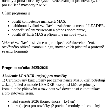
ročníky a přináší ucelený systém vzdělávání jak pro nováčky, tak
pro zkušené matadory z MAS.
Cílem programu je:
posílit kompetence manažerů MAS,
nabídnout kvalitní vzdělávání založené na metodě LEADER,
podpořit sdílení zkušeností a přenos dobré praxe,
posílit síť lídrů MAS a připravit je na nové výzvy.
Veškeré vzdělávání stavíme na principech zážitkového učení,
otevřeného sdílení, teambuildingu, inovativních přístupů a profesně
se učící komunity.
Program ročníku 2025/2026
Akademie LEADER (nejen) pro nováčky
1) Certifikovaný kurz určený pro zaměstnance MAS, kteří potřebují
získat přehled o metodě LEADER, osvojit si klíčové principy
komunitního plánování a rozvinout své dovednosti v komunikaci
a projektovém řízení.
letní semestr 2026 (konec února – květen)
kurz (nejen) pro nováčky (2 povinné moduly + 1 volitelný