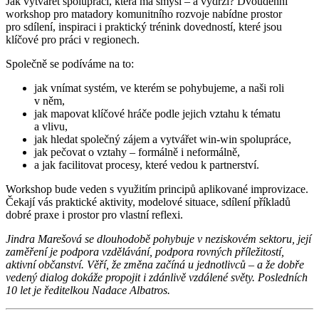
Jak vytvářet spolupráci, která má smysl – a vydrží? Dvoudenní
workshop pro matadory komunitního rozvoje nabídne prostor
pro sdílení, inspiraci i praktický trénink dovedností, které jsou
klíčové pro práci v regionech.
Společně se podíváme na to:
jak vnímat systém, ve kterém se pohybujeme, a naši roli
v něm,
jak mapovat klíčové hráče podle jejich vztahu k tématu
a vlivu,
jak hledat společný zájem a vytvářet win-win spolupráce,
jak pečovat o vztahy – formálně i neformálně,
a jak facilitovat procesy, které vedou k partnerství.
Workshop bude veden s využitím principů aplikované improvizace.
Čekají vás praktické aktivity, modelové situace, sdílení příkladů
dobré praxe i prostor pro vlastní reflexi.
Jindra Marešová se dlouhodobě pohybuje v neziskovém sektoru, její
zaměření je podpora vzdělávání, podpora rovných příležitostí,
aktivní občanství. Věří, že změna začíná u jednotlivců – a že dobře
vedený dialog dokáže propojit i zdánlivě vzdálené světy. Posledních
10 let je ředitelkou Nadace Albatros.