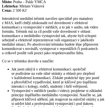
Místo:
Praha – Palác YMCA
Lektorka:
Miriam Vránová
Cena:
2 500 Kč
Interaktivní mediální trénink navržen speciálně pro matadory
z MAS, kteří chtějí zdokonalit své dovednosti v efektivní
komunikaci a vystupování v médiích, a to jak v audio, tak video
formátu. Trénink má za cíl posílit vaše dovednosti v oblasti
komunikace a mediálního vystupování tak, abyste byli schopni
sebejistě a efektivně reprezentovat vaši organizaci v jakékoliv
mediální situaci. Po absolvování tréninku budete lépe připraveni
komunikovat s novináři, vystupovat v reportážích či podcastech
a celkově posílit vaši pozici jako respektovaného lídra.
Co se v tréninku dozvíte a naučíte:
Jak jsem silný/á v efektivní komunikaci: společně
se podíváme na vaše silné stránky a oblasti pro zlepšení
v každodenní komunikaci. Získáte praktické tipy pro jasné
a přesvědčivé vyjadřování, které je klíčové pro úspěšnou
interakci s kolegy, rodiči, studenty i širší veřejností.
Vystupování v médiích (audio i video): projdeme si základní
principy úspěšného mediálního vystupování. Naučíte se, jak
připravit klíčová sdělení, jak reagovat na náročné otázky a jak
si udržet klid a profesionální vystupování i pod tlakem.