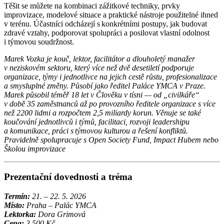
Těšit se můžete na kombinaci zážitkové techniky, prvky
improvizace, modelové situace a praktické nástroje použitelné ihned
v terénu. Účastníci odcházejí s konkrétními postupy, jak budovat
zdravé vztahy, podporovat spolupráci a posilovat vlastní odolnost
i týmovou soudržnost.
Marek Vozka je kouč, lektor, facilitátor a dlouholetý manažer
v neziskovém sektoru, který více než dvě desetiletí podporuje
organizace, týmy i jednotlivce na jejich cestě růstu, profesionalizace
a smysluplné změny. Působí jako ředitel Paláce YMCA v Praze.
Marek působil téměř 18 let v Člověku v tísni — od „civilkáře“
v době 35 zaměstnanců až po provozního ředitele organizace s více
než 2200 lidmi a rozpočtem 2,5 miliardy korun. Věnuje se také
koučování jednotlivců i týmů, facilitaci, rozvoji leadershipu
a komunikace, práci s týmovou kulturou a řešení konfliktů.
Pravidelně spolupracuje s Open Society Fund, Impact Hubem nebo
Školou improvizace
Prezentační dovednosti a tréma
Termín:
21. – 22. 5. 2026
Místo:
Praha – Palác YMCA
Lektorka:
Dora Grimová
Cena:
3 500 Kč