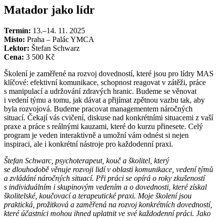
Matador jako lídr
Termín:
13.–14. 11. 2025
Místo:
Praha – Palác YMCA
Lektor:
Štefan Schwarz
Cena:
3 500 Kč
Školení je zaměřené na rozvoj dovedností, které jsou pro lídry MAS
klíčové: efektivní komunikace, schopnost reagovat v zátěži, práce
s manipulací a udržování zdravých hranic. Budeme se věnovat
i vedení týmu a tomu, jak dávat a přijímat zpětnou vazbu tak, aby
byla rozvojová. Budeme pracovat managementem náročných
situací. Čekají vás cvičení, diskuse nad konkrétními situacemi z vaší
praxe a práce s reálnými kauzami, které do kurzu přinesete. Celý
program je veden interaktivně a umožní vám odnést si nejen
inspiraci, ale i konkrétní nástroje pro každodenní praxi.
Štefan Schwarc, psychoterapeut, kouč a školitel, který
se dlouhodobě věnuje rozvoji lidí v oblasti komunikace, vedení týmů
a zvládání náročných situací. Při práci se opírá o roky zkušeností
s individuálním i skupinovým vedením a o dovednosti, které získal
školitelské, koučovací a terapeutické praxi. Moje školení jsou
praktická, prožitková a zaměřená na rozvoj konkrétních dovedností,
které účastníci mohou ihned uplatnit ve své každodenní práci. Jako