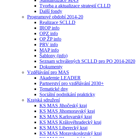
Standardizace MAS
Tvorba a aktualizace strategií CLLD
Další fondy
Programové období 2014-20
Realizace SCLLD
IROP info
OPZ info
OP ŽP info
PRV info
MAP info
Šablony (info)
Seznam schválených SCLLD pro PO 2014-2020
Dokumenty
Vzdělávání pro MAS
Akademie LEADER
Partnerství pro vzdělávání 2030+
Tematické dny
Sociální podnikání prakticky
Krajská sdružení
KS MAS Jihočeský kraj
KS MAS Jihomoravský kraj
KS MAS Karlovarský kraj
KS MAS Královéhradecký kraj
KS MAS Liberecký kraj
KS MAS Moravskoslezský kraj