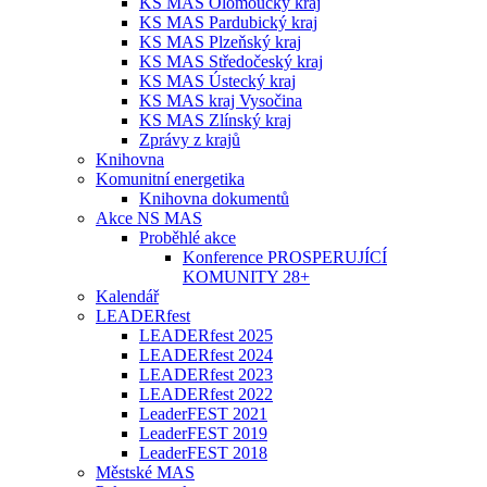
KS MAS Olomoucký kraj
KS MAS Pardubický kraj
KS MAS Plzeňský kraj
KS MAS Středočeský kraj
KS MAS Ústecký kraj
KS MAS kraj Vysočina
KS MAS Zlínský kraj
Zprávy z krajů
Knihovna
Komunitní energetika
Knihovna dokumentů
Akce NS MAS
Proběhlé akce
Konference PROSPERUJÍCÍ
KOMUNITY 28+
Kalendář
LEADERfest
LEADERfest 2025
LEADERfest 2024
LEADERfest 2023
LEADERfest 2022
LeaderFEST 2021
LeaderFEST 2019
LeaderFEST 2018
Městské MAS