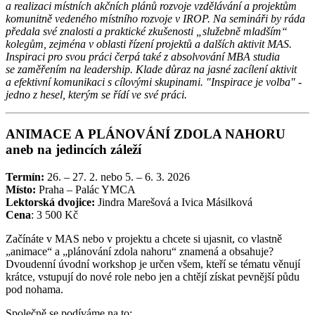
a realizaci místních akčních plánů rozvoje vzdělávání a projektům
komunitně vedeného místního rozvoje v IROP. Na semináři by ráda
předala své znalosti a praktické zkušenosti „služebně mladším“
kolegům, zejména v oblasti řízení projektů a dalších aktivit MAS.
Inspiraci pro svou práci čerpá také z absolvování MBA studia
se zaměřením na leadership. Klade důraz na jasné zacílení aktivit
a efektivní komunikaci s cílovými skupinami. "Inspirace je volba" -
jedno z hesel, kterým se řídí ve své práci.
ANIMACE A PLÁNOVÁNÍ ZDOLA NAHORU
aneb na jedincích záleží
Termín:
26. – 27. 2. nebo 5. – 6. 3. 2026
Místo:
Praha – Palác YMCA
Lektorská dvojice:
Jindra Marešová a Ivica Másilková
Cena
: 3 500 Kč
Začínáte v MAS nebo v projektu a chcete si ujasnit, co vlastně
„animace“ a „plánování zdola nahoru“ znamená a obsahuje?
Dvoudenní úvodní workshop je určen všem, kteří se tématu věnují
krátce, vstupují do nové role nebo jen a chtějí získat pevnější půdu
pod nohama.
Společně se podíváme na to: