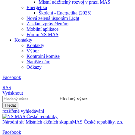
Místní udržitelný rozvoj v praxi MAS
Energetika
Školení - Energetika (2025)
Nová zelená úsporám Light
Zasílání zpráv členům
Mobilní aplikace
Fórum NS MAS
Kontakty
Kontakty
Výbor
Kontrolní komise
Napište nám
Odkazy
Facebook
RSS
Vytisknout
Hledaný výraz
Hledat
rozšířené vyhledávání
Národní síť
Místních akčních skupin
MAS
České republiky, z.s.
Facebook