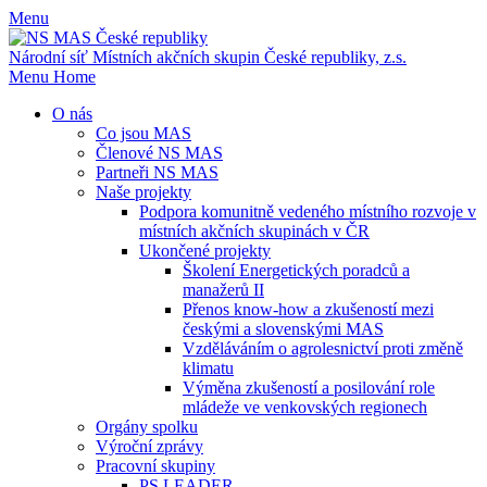
Menu
Národní síť Místních akčních skupin
České republiky, z.s.
Menu
Home
O nás
Co jsou MAS
Členové NS MAS
Partneři NS MAS
Naše projekty
Podpora komunitně vedeného místního rozvoje v
místních akčních skupinách v ČR
Ukončené projekty
Školení Energetických poradců a
manažerů II
Přenos know-how a zkušeností mezi
českými a slovenskými MAS
Vzděláváním o agrolesnictví proti změně
klimatu
Výměna zkušeností a posilování role
mládeže ve venkovských regionech
Orgány spolku
Výroční zprávy
Pracovní skupiny
PS LEADER