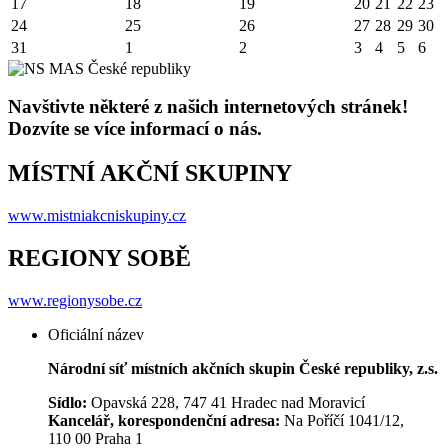
17
18
19
20
21
22
23
24
25
26
27
28
29
30
31
1
2
3
4
5
6
Navštivte některé z našich internetových stránek!
Dozvíte se více informací o nás.
MÍSTNÍ AKČNÍ SKUPINY
www.mistniakcniskupiny.cz
REGIONY SOBĚ
www.regionysobe.cz
Oficiální název
Národní síť místních akčních skupin České republiky, z.s.
Sídlo:
Opavská 228, 747 41 Hradec nad Moravicí
Kancelář, korespondenční adresa:
Na Poříčí 1041/12,
110 00 Praha 1