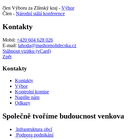
člen Výboru za Zlínský kraj -
Výbor
Člen -
Národní stálá konference
Kontakty
Mobil:
+420 604 628 026
E-mail:
lahoda@mashornolidecska.cz
Stáhnout vizitku (vCard)
Zpět
Kontakty
Kontakty
Výbor
Kontrolní komise
Napište nám
Odkazy
Společně tvoříme budoucnost venkova
Infrastruktura obcí
Podpora podnikání