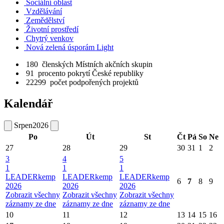
Sociální oblast
Vzdělávání
Zemědělství
Životní prostředí
Chytrý venkov
Nová zelená úsporám Light
180
členských Místních akčních skupin
91
procento pokrytí České republiky
22299
počet podpořených projektů
Kalendář
Srpen
2026
Po
Út
St
Čt
Pá
So
Ne
27
28
29
30
31
1
2
3
4
5
1
1
1
LEADERkemp
LEADERkemp
LEADERkemp
6
7
8
9
2026
2026
2026
Zobrazit všechny
Zobrazit všechny
Zobrazit všechny
záznamy ze dne
záznamy ze dne
záznamy ze dne
10
11
12
13
14
15
16