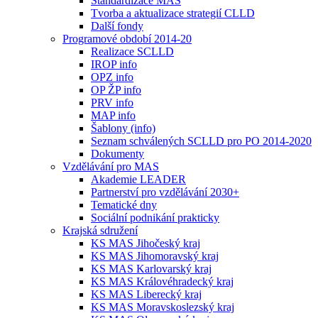
Standardizace MAS
Tvorba a aktualizace strategií CLLD
Další fondy
Programové období 2014-20
Realizace SCLLD
IROP info
OPZ info
OP ŽP info
PRV info
MAP info
Šablony (info)
Seznam schválených SCLLD pro PO 2014-2020
Dokumenty
Vzdělávání pro MAS
Akademie LEADER
Partnerství pro vzdělávání 2030+
Tematické dny
Sociální podnikání prakticky
Krajská sdružení
KS MAS Jihočeský kraj
KS MAS Jihomoravský kraj
KS MAS Karlovarský kraj
KS MAS Královéhradecký kraj
KS MAS Liberecký kraj
KS MAS Moravskoslezský kraj