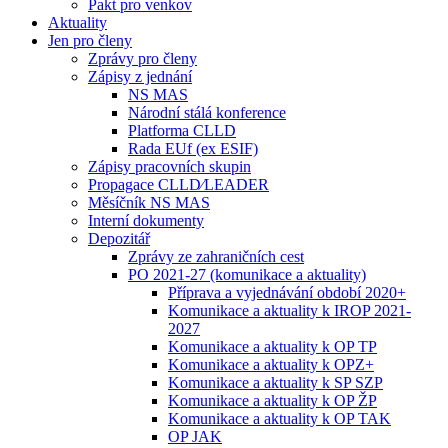
Pakt pro venkov
Aktuality
Jen pro členy
Zprávy pro členy
Zápisy z jednání
NS MAS
Národní stálá konference
Platforma CLLD
Rada EUf (ex ESIF)
Zápisy pracovních skupin
Propagace CLLD⁄LEADER
Měsíčník NS MAS
Interní dokumenty
Depozitář
Zprávy ze zahraničních cest
PO 2021-27 (komunikace a aktuality)
Příprava a vyjednávání období 2020+
Komunikace a aktuality k IROP 2021-
2027
Komunikace a aktuality k OP TP
Komunikace a aktuality k OPZ+
Komunikace a aktuality k SP SZP
Komunikace a aktuality k OP ŽP
Komunikace a aktuality k OP TAK
OP JAK