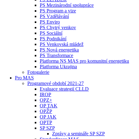
PS Mezinárodní spolupráce
PS Program a vize
PS Vzdělávání
PS Enviro
PS Chytrý venkov
PS Sociální
PS Podnikání
PS Venkovská mládež
PS Nová energetika
PS Transformace
Platforma NS MAS pro komunitní energetiku
Platforma Ukrajina
Fotogalerie
Pro MAS
Programové období 2021-27
Evaluace strategií CLLD
IROP
OPZ+
OP TAK
OPŽP
OP JAK
OPTP
SP SZP
Zprávy a semináře SP SZP