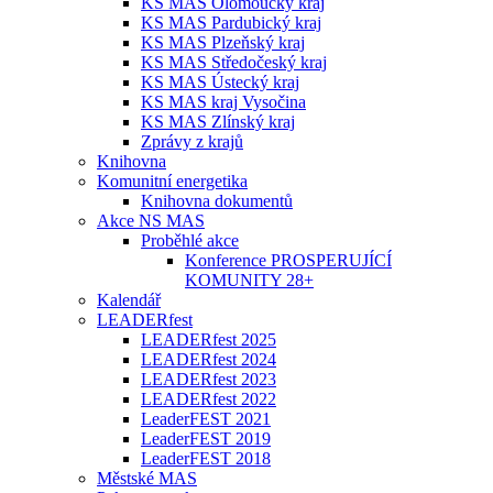
KS MAS Olomoucký kraj
KS MAS Pardubický kraj
KS MAS Plzeňský kraj
KS MAS Středočeský kraj
KS MAS Ústecký kraj
KS MAS kraj Vysočina
KS MAS Zlínský kraj
Zprávy z krajů
Knihovna
Komunitní energetika
Knihovna dokumentů
Akce NS MAS
Proběhlé akce
Konference PROSPERUJÍCÍ
KOMUNITY 28+
Kalendář
LEADERfest
LEADERfest 2025
LEADERfest 2024
LEADERfest 2023
LEADERfest 2022
LeaderFEST 2021
LeaderFEST 2019
LeaderFEST 2018
Městské MAS