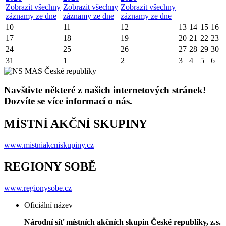
Zobrazit všechny
Zobrazit všechny
Zobrazit všechny
záznamy ze dne
záznamy ze dne
záznamy ze dne
10
11
12
13
14
15
16
17
18
19
20
21
22
23
24
25
26
27
28
29
30
31
1
2
3
4
5
6
Navštivte některé z našich internetových stránek!
Dozvíte se více informací o nás.
MÍSTNÍ AKČNÍ SKUPINY
www.mistniakcniskupiny.cz
REGIONY SOBĚ
www.regionysobe.cz
Oficiální název
Národní síť místních akčních skupin České republiky, z.s.