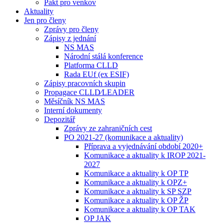
Pakt pro venkov
Aktuality
Jen pro členy
Zprávy pro členy
Zápisy z jednání
NS MAS
Národní stálá konference
Platforma CLLD
Rada EUf (ex ESIF)
Zápisy pracovních skupin
Propagace CLLD⁄LEADER
Měsíčník NS MAS
Interní dokumenty
Depozitář
Zprávy ze zahraničních cest
PO 2021-27 (komunikace a aktuality)
Příprava a vyjednávání období 2020+
Komunikace a aktuality k IROP 2021-
2027
Komunikace a aktuality k OP TP
Komunikace a aktuality k OPZ+
Komunikace a aktuality k SP SZP
Komunikace a aktuality k OP ŽP
Komunikace a aktuality k OP TAK
OP JAK