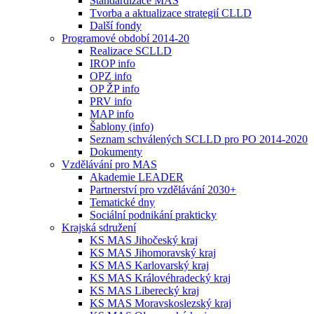
Standardizace MAS
Tvorba a aktualizace strategií CLLD
Další fondy
Programové období 2014-20
Realizace SCLLD
IROP info
OPZ info
OP ŽP info
PRV info
MAP info
Šablony (info)
Seznam schválených SCLLD pro PO 2014-2020
Dokumenty
Vzdělávání pro MAS
Akademie LEADER
Partnerství pro vzdělávání 2030+
Tematické dny
Sociální podnikání prakticky
Krajská sdružení
KS MAS Jihočeský kraj
KS MAS Jihomoravský kraj
KS MAS Karlovarský kraj
KS MAS Královéhradecký kraj
KS MAS Liberecký kraj
KS MAS Moravskoslezský kraj