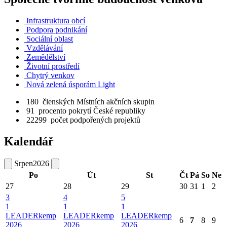
Infrastruktura obcí
Podpora podnikání
Sociální oblast
Vzdělávání
Zemědělství
Životní prostředí
Chytrý venkov
Nová zelená úsporám Light
180
členských Místních akčních skupin
91
procento pokrytí České republiky
22299
počet podpořených projektů
Kalendář
Srpen
2026
Po
Út
St
Čt
Pá
So
Ne
27
28
29
30
31
1
2
3
4
5
1
1
1
LEADERkemp
LEADERkemp
LEADERkemp
6
7
8
9
2026
2026
2026