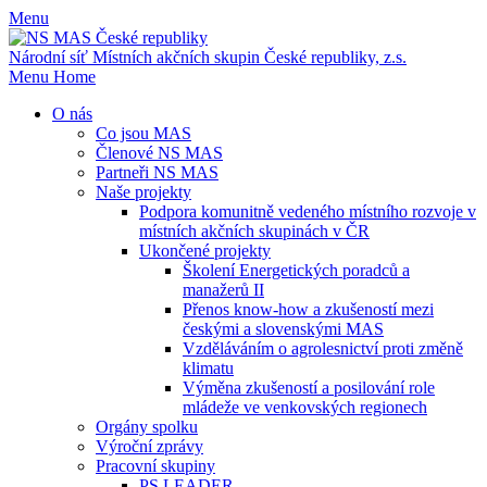
Menu
Národní síť Místních akčních skupin
České republiky, z.s.
Menu
Home
O nás
Co jsou MAS
Členové NS MAS
Partneři NS MAS
Naše projekty
Podpora komunitně vedeného místního rozvoje v
místních akčních skupinách v ČR
Ukončené projekty
Školení Energetických poradců a
manažerů II
Přenos know-how a zkušeností mezi
českými a slovenskými MAS
Vzděláváním o agrolesnictví proti změně
klimatu
Výměna zkušeností a posilování role
mládeže ve venkovských regionech
Orgány spolku
Výroční zprávy
Pracovní skupiny
PS LEADER