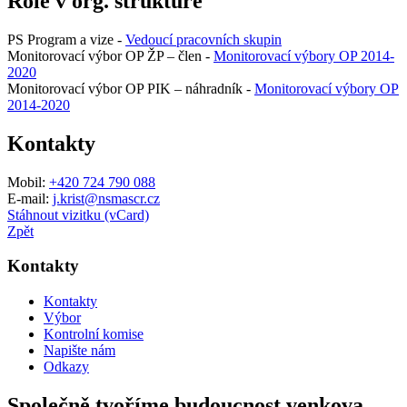
Role v org. struktuře
PS Program a vize -
Vedoucí pracovních skupin
Monitorovací výbor OP ŽP – člen -
Monitorovací výbory OP 2014-
2020
Monitorovací výbor OP PIK – náhradník -
Monitorovací výbory OP
2014-2020
Kontakty
Mobil:
+420 724 790 088
E-mail:
j.krist@nsmascr.cz
Stáhnout vizitku (vCard)
Zpět
Kontakty
Kontakty
Výbor
Kontrolní komise
Napište nám
Odkazy
Společně tvoříme budoucnost venkova