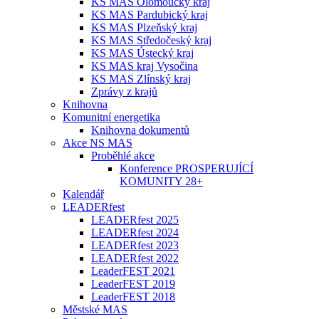
KS MAS Olomoucký kraj
KS MAS Pardubický kraj
KS MAS Plzeňský kraj
KS MAS Středočeský kraj
KS MAS Ústecký kraj
KS MAS kraj Vysočina
KS MAS Zlínský kraj
Zprávy z krajů
Knihovna
Komunitní energetika
Knihovna dokumentů
Akce NS MAS
Proběhlé akce
Konference PROSPERUJÍCÍ
KOMUNITY 28+
Kalendář
LEADERfest
LEADERfest 2025
LEADERfest 2024
LEADERfest 2023
LEADERfest 2022
LeaderFEST 2021
LeaderFEST 2019
LeaderFEST 2018
Městské MAS