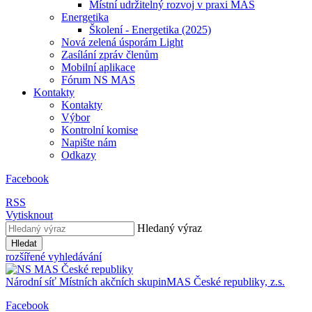
Místní udržitelný rozvoj v praxi MAS
Energetika
Školení - Energetika (2025)
Nová zelená úsporám Light
Zasílání zpráv členům
Mobilní aplikace
Fórum NS MAS
Kontakty
Kontakty
Výbor
Kontrolní komise
Napište nám
Odkazy
Facebook
RSS
Vytisknout
Hledaný výraz
Hledat
rozšířené vyhledávání
Národní síť
Místních akčních skupin
MAS
České republiky, z.s.
Facebook