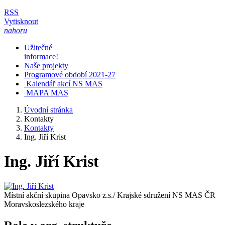
RSS
Vytisknout
nahoru
Užitečné
informace!
Naše projekty
Programové období 2021-27
Kalendář akcí NS MAS
MAPA MAS
Úvodní stránka
Kontakty
Kontakty
Ing. Jiří Krist
Ing. Jiří Krist
Místní akční skupina Opavsko z.s./ Krajské sdružení NS MAS ČR
Moravskoslezského kraje