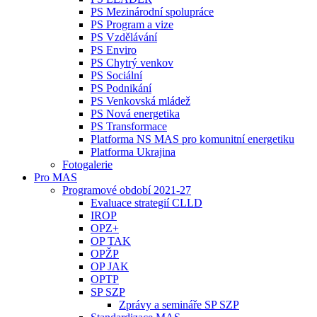
PS Mezinárodní spolupráce
PS Program a vize
PS Vzdělávání
PS Enviro
PS Chytrý venkov
PS Sociální
PS Podnikání
PS Venkovská mládež
PS Nová energetika
PS Transformace
Platforma NS MAS pro komunitní energetiku
Platforma Ukrajina
Fotogalerie
Pro MAS
Programové období 2021-27
Evaluace strategií CLLD
IROP
OPZ+
OP TAK
OPŽP
OP JAK
OPTP
SP SZP
Zprávy a semináře SP SZP