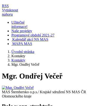
RSS
Vytisknout
nahoru
Užitečné
informace!
Naše projekty
Programové období 2021-27
Kalendář akcí NS MAS
MAPA MAS
Úvodní stránka
Kontakty
Kontakty
Mgr. Ondřej Večeř
Mgr. Ondřej Večeř
MAS Šternbersko o.p.s./ Krajské sdružení NS MAS ČR
Olomouckého kraje