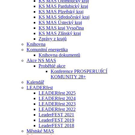
KS MAS Olomoucký kraj
KS MAS Pardubický kraj
KS MAS Plzeňský kraj
KS MAS Středočeský kraj
KS MAS Ústecký kraj
KS MAS kraj Vysočina
KS MAS Zlínský kraj
Zprávy z krajů
Knihovna
Komunitní energetika
Knihovna dokumentů
Akce NS MAS
Proběhlé akce
Konference PROSPERUJÍCÍ
KOMUNITY 28+
Kalendář
LEADERfest
LEADERfest 2025
LEADERfest 2024
LEADERfest 2023
LEADERfest 2022
LeaderFEST 2021
LeaderFEST 2019
LeaderFEST 2018
Městské MAS