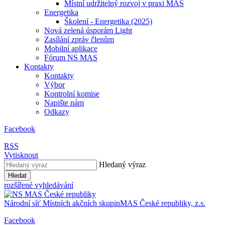
Místní udržitelný rozvoj v praxi MAS
Energetika
Školení - Energetika (2025)
Nová zelená úsporám Light
Zasílání zpráv členům
Mobilní aplikace
Fórum NS MAS
Kontakty
Kontakty
Výbor
Kontrolní komise
Napište nám
Odkazy
Facebook
RSS
Vytisknout
Hledaný výraz
Hledat
rozšířené vyhledávání
Národní síť
Místních akčních skupin
MAS
České republiky, z.s.
Facebook