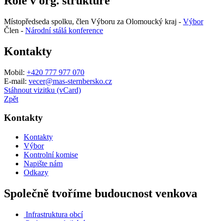
Role v org. struktuře
Místopředseda spolku, člen Výboru za Olomoucký kraj -
Výbor
Člen -
Národní stálá konference
Kontakty
Mobil:
+420 777 977 070
E-mail:
vecer@mas-sternbersko.cz
Stáhnout vizitku (vCard)
Zpět
Kontakty
Kontakty
Výbor
Kontrolní komise
Napište nám
Odkazy
Společně tvoříme budoucnost venkova
Infrastruktura obcí