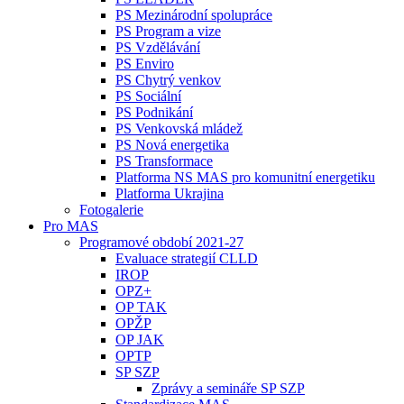
PS Mezinárodní spolupráce
PS Program a vize
PS Vzdělávání
PS Enviro
PS Chytrý venkov
PS Sociální
PS Podnikání
PS Venkovská mládež
PS Nová energetika
PS Transformace
Platforma NS MAS pro komunitní energetiku
Platforma Ukrajina
Fotogalerie
Pro MAS
Programové období 2021-27
Evaluace strategií CLLD
IROP
OPZ+
OP TAK
OPŽP
OP JAK
OPTP
SP SZP
Zprávy a semináře SP SZP