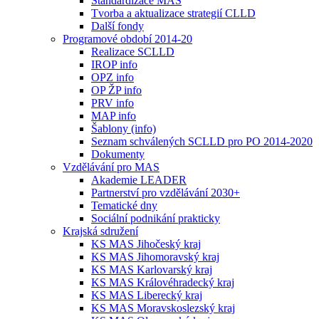
Standardizace MAS
Tvorba a aktualizace strategií CLLD
Další fondy
Programové období 2014-20
Realizace SCLLD
IROP info
OPZ info
OP ŽP info
PRV info
MAP info
Šablony (info)
Seznam schválených SCLLD pro PO 2014-2020
Dokumenty
Vzdělávání pro MAS
Akademie LEADER
Partnerství pro vzdělávání 2030+
Tematické dny
Sociální podnikání prakticky
Krajská sdružení
KS MAS Jihočeský kraj
KS MAS Jihomoravský kraj
KS MAS Karlovarský kraj
KS MAS Královéhradecký kraj
KS MAS Liberecký kraj
KS MAS Moravskoslezský kraj