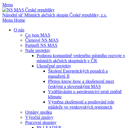
Menu
Národní síť Místních akčních skupin
České republiky, z.s.
Menu
Home
O nás
Co jsou MAS
Členové NS MAS
Partneři NS MAS
Naše projekty
Podpora komunitně vedeného místního rozvoje v
místních akčních skupinách v ČR
Ukončené projekty
Školení Energetických poradců a
manažerů II
Přenos know-how a zkušeností mezi
českými a slovenskými MAS
Vzděláváním o agrolesnictví proti změně
klimatu
Výměna zkušeností a posilování role
mládeže ve venkovských regionech
Orgány spolku
Výroční zprávy
Pracovní skupiny
PS LEADER