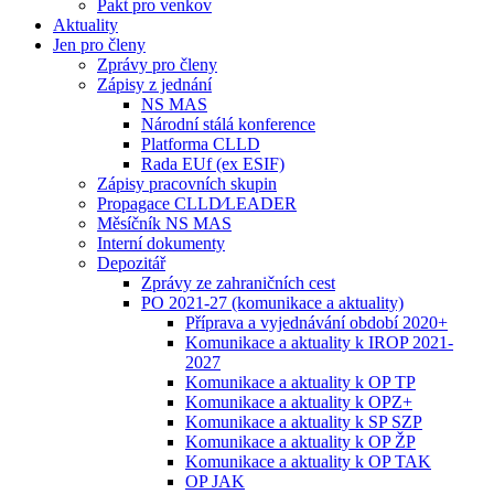
Pakt pro venkov
Aktuality
Jen pro členy
Zprávy pro členy
Zápisy z jednání
NS MAS
Národní stálá konference
Platforma CLLD
Rada EUf (ex ESIF)
Zápisy pracovních skupin
Propagace CLLD⁄LEADER
Měsíčník NS MAS
Interní dokumenty
Depozitář
Zprávy ze zahraničních cest
PO 2021-27 (komunikace a aktuality)
Příprava a vyjednávání období 2020+
Komunikace a aktuality k IROP 2021-
2027
Komunikace a aktuality k OP TP
Komunikace a aktuality k OPZ+
Komunikace a aktuality k SP SZP
Komunikace a aktuality k OP ŽP
Komunikace a aktuality k OP TAK
OP JAK