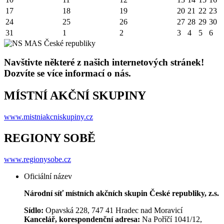
17
18
19
20
21
22
23
24
25
26
27
28
29
30
31
1
2
3
4
5
6
Navštivte některé z našich internetových stránek!
Dozvíte se více informací o nás.
MÍSTNÍ AKČNÍ SKUPINY
www.mistniakcniskupiny.cz
REGIONY SOBĚ
www.regionysobe.cz
Oficiální název
Národní síť místních akčních skupin České republiky, z.s.
Sídlo:
Opavská 228, 747 41 Hradec nad Moravicí
Kancelář, korespondenční adresa:
Na Poříčí 1041/12,