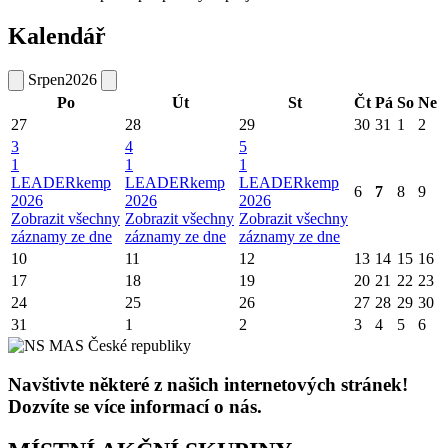
Kalendář
Srpen
2026
Po
Út
St
Čt
Pá
So
Ne
27
28
29
30
31
1
2
3
4
5
1
1
1
LEADERkemp
LEADERkemp
LEADERkemp
6
7
8
9
2026
2026
2026
Zobrazit všechny
Zobrazit všechny
Zobrazit všechny
záznamy ze dne
záznamy ze dne
záznamy ze dne
10
11
12
13
14
15
16
17
18
19
20
21
22
23
24
25
26
27
28
29
30
31
1
2
3
4
5
6
Navštivte některé z našich internetových stránek!
Dozvíte se více informací o nás.