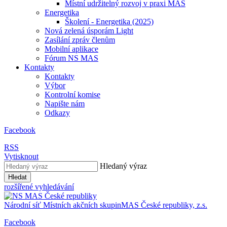
Místní udržitelný rozvoj v praxi MAS
Energetika
Školení - Energetika (2025)
Nová zelená úsporám Light
Zasílání zpráv členům
Mobilní aplikace
Fórum NS MAS
Kontakty
Kontakty
Výbor
Kontrolní komise
Napište nám
Odkazy
Facebook
RSS
Vytisknout
Hledaný výraz
Hledat
rozšířené vyhledávání
Národní síť
Místních akčních skupin
MAS
České republiky, z.s.
Facebook