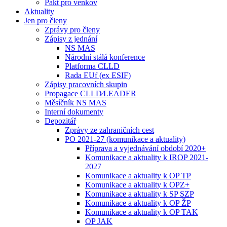
Pakt pro venkov
Aktuality
Jen pro členy
Zprávy pro členy
Zápisy z jednání
NS MAS
Národní stálá konference
Platforma CLLD
Rada EUf (ex ESIF)
Zápisy pracovních skupin
Propagace CLLD⁄LEADER
Měsíčník NS MAS
Interní dokumenty
Depozitář
Zprávy ze zahraničních cest
PO 2021-27 (komunikace a aktuality)
Příprava a vyjednávání období 2020+
Komunikace a aktuality k IROP 2021-
2027
Komunikace a aktuality k OP TP
Komunikace a aktuality k OPZ+
Komunikace a aktuality k SP SZP
Komunikace a aktuality k OP ŽP
Komunikace a aktuality k OP TAK
OP JAK