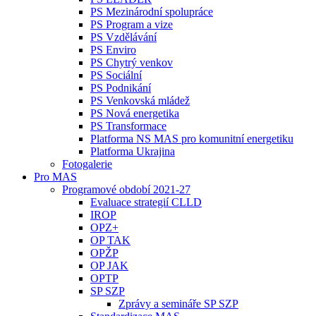
PS Mezinárodní spolupráce
PS Program a vize
PS Vzdělávání
PS Enviro
PS Chytrý venkov
PS Sociální
PS Podnikání
PS Venkovská mládež
PS Nová energetika
PS Transformace
Platforma NS MAS pro komunitní energetiku
Platforma Ukrajina
Fotogalerie
Pro MAS
Programové období 2021-27
Evaluace strategií CLLD
IROP
OPZ+
OP TAK
OPŽP
OP JAK
OPTP
SP SZP
Zprávy a semináře SP SZP