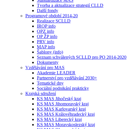
Standardizace MAS
Tvorba a aktualizace strategií CLLD
Další fondy
Programové období 2014-20
Realizace SCLLD
IROP info
OPZ info
OP ŽP info
PRV info
MAP info
Šablony (info)
Seznam schválených SCLLD pro PO 2014-2020
Dokumenty
Vzdělávání pro MAS
Akademie LEADER
Partnerství pro vzdělávání 2030+
Tematické dny
Sociální podnikání prakticky
Krajská sdružení
KS MAS Jihočeský kraj
KS MAS Jihomoravský kraj
KS MAS Karlovarský kraj
KS MAS Královéhradecký kraj
KS MAS Liberecký kraj
KS MAS Moravskoslezský kraj