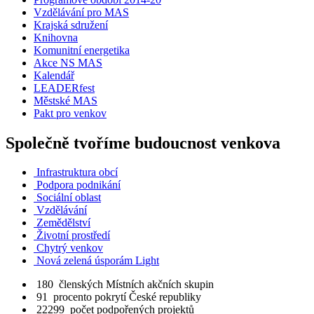
Vzdělávání pro MAS
Krajská sdružení
Knihovna
Komunitní energetika
Akce NS MAS
Kalendář
LEADERfest
Městské MAS
Pakt pro venkov
Společně tvoříme budoucnost venkova
Infrastruktura obcí
Podpora podnikání
Sociální oblast
Vzdělávání
Zemědělství
Životní prostředí
Chytrý venkov
Nová zelená úsporám Light
180
členských Místních akčních skupin
91
procento pokrytí České republiky
22299
počet podpořených projektů