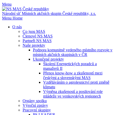
Menu
Národní síť Místních akčních skupin
České republiky, z.s.
Menu
Home
O nás
Co jsou MAS
Členové NS MAS
Partneři NS MAS
Naše projekty
Podpora komunitně vedeného místního rozvoje v
místních akčních skupinách v ČR
Ukončené projekty
Školení Energetických poradců a
manažerů II
Přenos know-how a zkušeností mezi
českými a slovenskými MAS
Vzděláváním o agrolesnictví proti změně
klimatu
Výměna zkušeností a posilování role
mládeže ve venkovských regionech
Orgány spolku
Výroční zprávy
Pracovní skupiny
PS LEADER