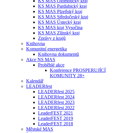
KS MAS Olomoucký kraj
KS MAS Pardubický kraj
KS MAS Plzeňský kraj
KS MAS Středočeský kraj
KS MAS Ústecký kraj
KS MAS kraj Vysočina
KS MAS Zlínský kraj
Zprávy z krajů
Knihovna
Komunitní energetika
Knihovna dokumentů
Akce NS MAS
Proběhlé akce
Konference PROSPERUJÍCÍ
KOMUNITY 28+
Kalendář
LEADERfest
LEADERfest 2025
LEADERfest 2024
LEADERfest 2023
LEADERfest 2022
LeaderFEST 2021
LeaderFEST 2019
LeaderFEST 2018
Městské MAS