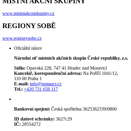
MÍSTNÍ AKČNÍ SKUPINY
www.mistniakcniskupiny.cz
REGIONY SOBĚ
www.regionysobe.cz
Oficiální název
Národní síť místních akčních skupin České republiky, z.s.
Sídlo:
Opavská 228, 747 41 Hradec nad Moravicí
Kancelář, korespondenční adresa:
Na Poříčí 1041/12,
110 00 Praha 1
E-mail:
info@nsmascr.cz
Tel.:
+420 731 656 117
Bankovní spojení:
Česká spořitelna 3625362339/0800
ID datové schránky:
3b27c29
IČ:
28554272