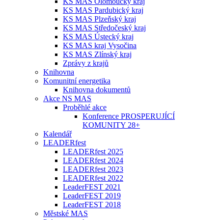
KS MAS Olomoucký kraj
KS MAS Pardubický kraj
KS MAS Plzeňský kraj
KS MAS Středočeský kraj
KS MAS Ústecký kraj
KS MAS kraj Vysočina
KS MAS Zlínský kraj
Zprávy z krajů
Knihovna
Komunitní energetika
Knihovna dokumentů
Akce NS MAS
Proběhlé akce
Konference PROSPERUJÍCÍ
KOMUNITY 28+
Kalendář
LEADERfest
LEADERfest 2025
LEADERfest 2024
LEADERfest 2023
LEADERfest 2022
LeaderFEST 2021
LeaderFEST 2019
LeaderFEST 2018
Městské MAS