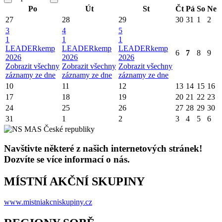
Po
Út
St
Čt
Pá
So
Ne
27
28
29
30
31
1
2
3
4
5
1
1
1
LEADERkemp
LEADERkemp
LEADERkemp
6
7
8
9
2026
2026
2026
Zobrazit všechny
Zobrazit všechny
Zobrazit všechny
záznamy ze dne
záznamy ze dne
záznamy ze dne
10
11
12
13
14
15
16
17
18
19
20
21
22
23
24
25
26
27
28
29
30
31
1
2
3
4
5
6
Navštivte některé z našich internetových stránek!
Dozvíte se více informací o nás.
MÍSTNÍ AKČNÍ SKUPINY
www.mistniakcniskupiny.cz