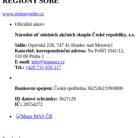
REGIONY SOBĚ
www.regionysobe.cz
Oficiální název
Národní síť místních akčních skupin České republiky, z.s.
Sídlo:
Opavská 228, 747 41 Hradec nad Moravicí
Kancelář, korespondenční adresa:
Na Poříčí 1041/12,
110 00 Praha 1
E-mail:
info@nsmascr.cz
Tel.:
+420 731 656 117
Bankovní spojení:
Česká spořitelna 3625362339/0800
ID datové schránky:
3b27c29
IČ:
28554272