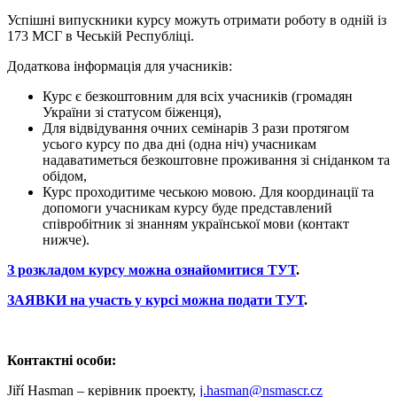
Успішні випускники курсу можуть отримати роботу в одній із
173 МСГ в Чеській Республіці.
Додаткова інформація для учасників:
Курс є безкоштовним для всіх учасників (громадян
України зі статусом біженця),
Для відвідування очних семінарів 3 рази протягом
усього курсу по два дні (одна ніч) учасникам
надаватиметься безкоштовне проживання зі сніданком та
обідом,
Курс проходитиме чеською мовою. Для координації та
допомоги учасникам курсу буде представлений
співробітник зі знанням української мови (контакт
нижче).
З розкладом курсу можна ознайомитися ТУТ
.
ЗАЯВКИ на участь у курсі можна подати ТУТ
.
Контактні особи:
Jiří Hasman – керівник проекту,
j.hasman@nsmascr.cz