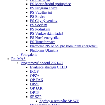
PS Mezinárodní spolupráce
PS Program a vize
PS Vzdělávání
PS Enviro
PS Chytrý venkov
PS Sociální
PS Podnikání
PS Venkovská mládež
PS Nová energetika
PS Transformace
Platforma NS MAS pro komunitní energetiku
Platforma Ukrajina
Fotogalerie
Pro MAS
Programové období 2021-27
Evaluace strategií CLLD
IROP
OPZ+
OP TAK
OPŽP
OP JAK
OPTP
SP SZP
Zprávy a semináře SP SZP