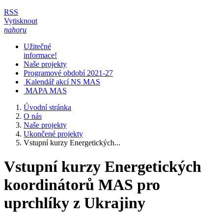
RSS
Vytisknout
nahoru
Užitečné
informace!
Naše projekty
Programové období 2021-27
Kalendář akcí NS MAS
MAPA MAS
Úvodní stránka
O nás
Naše projekty
Ukončené projekty
Vstupní kurzy Energetických...
Vstupní kurzy Energetických
koordinátorů MAS pro
uprchlíky z Ukrajiny