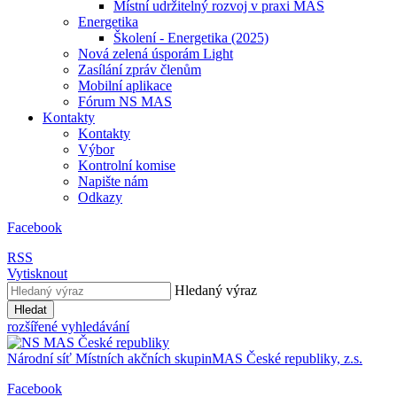
Místní udržitelný rozvoj v praxi MAS
Energetika
Školení - Energetika (2025)
Nová zelená úsporám Light
Zasílání zpráv členům
Mobilní aplikace
Fórum NS MAS
Kontakty
Kontakty
Výbor
Kontrolní komise
Napište nám
Odkazy
Facebook
RSS
Vytisknout
Hledaný výraz
Hledat
rozšířené vyhledávání
Národní síť
Místních akčních skupin
MAS
České republiky, z.s.
Facebook