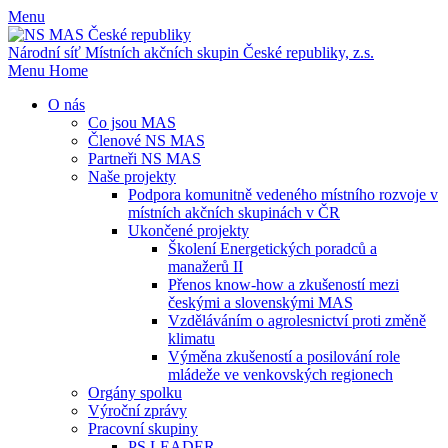
Menu
Národní síť Místních akčních skupin
České republiky, z.s.
Menu
Home
O nás
Co jsou MAS
Členové NS MAS
Partneři NS MAS
Naše projekty
Podpora komunitně vedeného místního rozvoje v
místních akčních skupinách v ČR
Ukončené projekty
Školení Energetických poradců a
manažerů II
Přenos know-how a zkušeností mezi
českými a slovenskými MAS
Vzděláváním o agrolesnictví proti změně
klimatu
Výměna zkušeností a posilování role
mládeže ve venkovských regionech
Orgány spolku
Výroční zprávy
Pracovní skupiny
PS LEADER