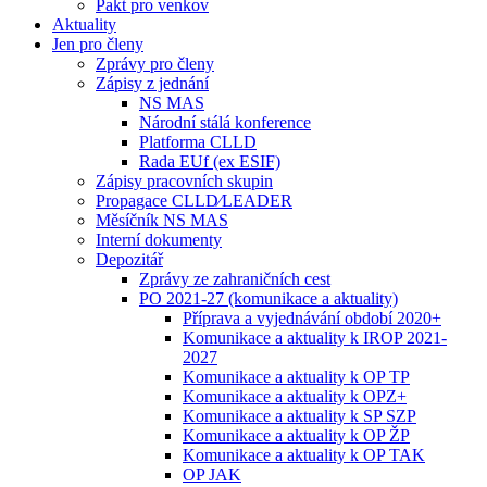
Pakt pro venkov
Aktuality
Jen pro členy
Zprávy pro členy
Zápisy z jednání
NS MAS
Národní stálá konference
Platforma CLLD
Rada EUf (ex ESIF)
Zápisy pracovních skupin
Propagace CLLD⁄LEADER
Měsíčník NS MAS
Interní dokumenty
Depozitář
Zprávy ze zahraničních cest
PO 2021-27 (komunikace a aktuality)
Příprava a vyjednávání období 2020+
Komunikace a aktuality k IROP 2021-
2027
Komunikace a aktuality k OP TP
Komunikace a aktuality k OPZ+
Komunikace a aktuality k SP SZP
Komunikace a aktuality k OP ŽP
Komunikace a aktuality k OP TAK
OP JAK