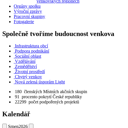
venkovských regionech
Orgány spolku
Výroční zprávy
Pracovní skupiny
Fotogalerie
Společně tvoříme budoucnost venkova
Infrastruktura obcí
Podpora podnikání
Sociální oblast
Vzdělávání
Zemědělství
Životní prostředí
Chytrý venkov
Nová zelená úsporám Light
180
členských Místních akčních skupin
91
procento pokrytí České republiky
22299
počet podpořených projektů
Kalendář
Srpen
2026