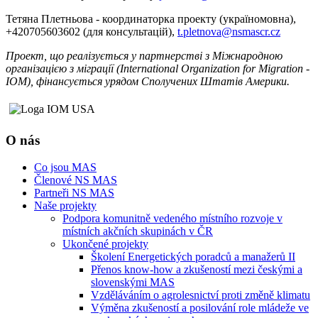
Тетяна Плетньова - координаторка проекту (україномовна),
+420705603602 (для консультацій),
t.pletnova@nsmascr.cz
Проект, що реалізується у партнерстві з Міжнародною
організацією з міграції (International Organization for Migration -
IОМ), фінансується урядом Сполучених Штатів Америки.
O nás
Co jsou MAS
Členové NS MAS
Partneři NS MAS
Naše projekty
Podpora komunitně vedeného místního rozvoje v
místních akčních skupinách v ČR
Ukončené projekty
Školení Energetických poradců a manažerů II
Přenos know-how a zkušeností mezi českými a
slovenskými MAS
Vzděláváním o agrolesnictví proti změně klimatu
Výměna zkušeností a posilování role mládeže ve