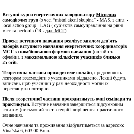
Вступні курси енергетичних координатору
Місцевих
самодіючих груп
(з чес. “mistní akcní skupina” - MAS, з англ. -
local action group - LAG ( суб’єктів самоуправління на рівні
міст та регіонів ČR -
далі МCГ
).
Проект вступного навчання реалізує загалом дев'ять
наборів вступного навчання енергетичних координаторів
МСГ за комбінованою формою навчання
(онлайн та
офлайн),
з максимальною кількістю учасників близько
25 осіб.
Теоретична частина проходитиме онлайн
, що дозволить
лекторам взаємодіяти з учасниками віддалено. Лекції будуть
записані, щоб учасники у разі необхідності могли їх
переглянути повторно.
Після теоретичної частини проходитимуть очні семінари та
практикуми.
Вступне навчання завершиться підсумковим
іспитом (письмовий тест з теорії і вирішення практичного
завдання).
Очне навчання та проживання відбуватиметься за адресою:
Vinařská 6, 603 00 Brno.