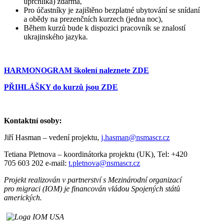
uprchlíka) zdarma,
Pro účastníky je zajištěno bezplatné ubytování se snídaní
a obědy na prezenčních kurzech (jedna noc),
Během kurzů bude k dispozici pracovník se znalostí
ukrajinského jazyka.
HARMONOGRAM školení naleznete ZDE
PŘIHLÁŠKY do kurzů jsou ZDE
Kontaktní osoby:
Jiří Hasman – vedení projektu,
j.hasman@nsmascr.cz
Tetiana Pletnova – koordinátorka projektu (UK), Tel: +420
705 603 202 e-mail:
t.pletnova@nsmascr.cz
Projekt realizován v partnerství s Mezinárodní organizací
pro migraci (IOM) je financován vládou Spojených států
amerických.