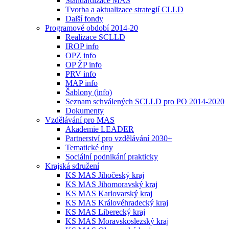
Standardizace MAS
Tvorba a aktualizace strategií CLLD
Další fondy
Programové období 2014-20
Realizace SCLLD
IROP info
OPZ info
OP ŽP info
PRV info
MAP info
Šablony (info)
Seznam schválených SCLLD pro PO 2014-2020
Dokumenty
Vzdělávání pro MAS
Akademie LEADER
Partnerství pro vzdělávání 2030+
Tematické dny
Sociální podnikání prakticky
Krajská sdružení
KS MAS Jihočeský kraj
KS MAS Jihomoravský kraj
KS MAS Karlovarský kraj
KS MAS Královéhradecký kraj
KS MAS Liberecký kraj
KS MAS Moravskoslezský kraj