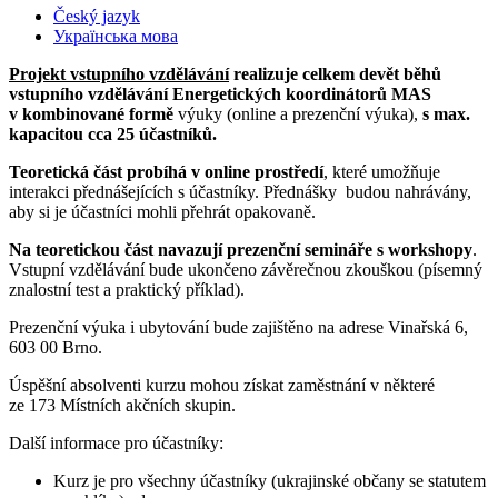
Český jazyk
Українська мова
Projekt vstupního vzdělávání
realizuje celkem devět běhů
vstupního vzdělávání Energetických koordinátorů MAS
v kombinované formě
výuky (online a prezenční výuka),
s max.
kapacitou cca 25 účastníků.
Teoretická část probíhá v online prostředí
, které umožňuje
interakci přednášejících s účastníky. Přednášky budou nahrávány,
aby si je účastníci mohli přehrát opakovaně.
Na teoretickou část navazují prezenční semináře s workshopy
.
Vstupní vzdělávání bude ukončeno závěrečnou zkouškou (písemný
znalostní test a praktický příklad).
Prezenční výuka i ubytování bude zajištěno na adrese Vinařská 6,
603 00 Brno.
Úspěšní absolventi kurzu mohou získat zaměstnání v některé
ze 173 Místních akčních skupin.
Další informace pro účastníky:
Kurz je pro všechny účastníky (ukrajinské občany se statutem